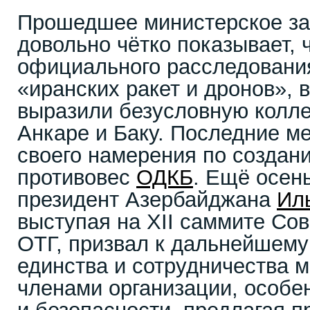
Прошедшее министерское з
довольно чётко показывает, 
официального расследовани
«иранских ракет и дронов», 
выразили безусловную колл
Анкаре и Баку. Последние м
своего намерения по создан
противовес
ОДКБ
. Ещё осен
президент Азербайджана
Ил
выступая на ХII саммите Сов
ОТГ, призвал к дальнейшем
единства и сотрудничества 
членами организации, особе