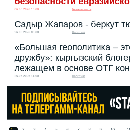
безопасности евразийско
06.06.2026 10:00
Безопасность
Садыр Жапаров - беркут т
26.05.2026 06:00
Политика
«Большая геополитика – эт
дружбу»: кыргызский блоге
лежащем в основе ОТГ кон
25.05.2026 14:00
Политика
1
2
3
4
5
6
7
8
9
10
1