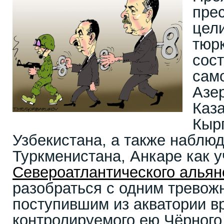
пре
цел
тюр
сос
сам
Азе
Каза
Кыр
Узбекистана, а также наблюд
Туркменистана, Анкаре как у
Североатлантического альян
разобраться с одним тревож
поступившим из акватории в
контролируемого ею Чёрного