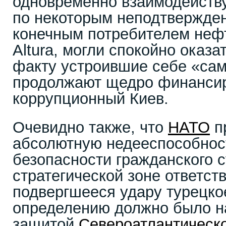
одновременно взаимодействуя
по некоторым неподтвержде
конечным потребителем нефт
Altura, могли спокойно оказа
факту устроившие себе «сам
продолжают щедро финанси
коррупционный Киев.
Очевидно также, что
НАТО
п
абсолютную недееспособност
безопасности гражданского с
стратегической зоне ответст
подвергшееся удару турецко
определению должно было н
защитой
Североатлантическо