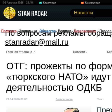
08 Августа 2026
18:40
Казахстан
Кыргызстан
Узбекистан
Китай
Новости
По вопросам рекламы обращ
Политика
Экономика
Общество
Религия
Безопасность
Правоп
stanradar@mail.ru
Главная страница
/
Новости
/
Без
ОТГ: прожекты по фор
«тюркского НАТО» идут 
деятельностью ОДКБ
21.04.2026 06:00
Безопасность
Теги:
Пре