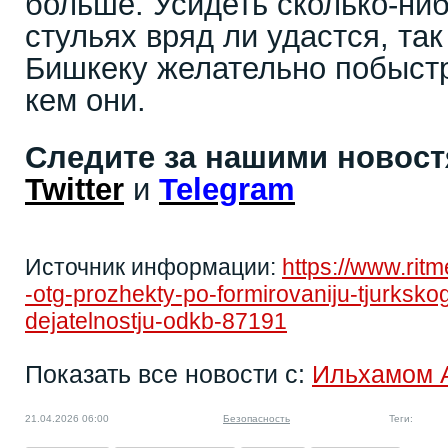
больше. Усидеть сколько-ниб
стульях вряд ли удастся, так
Бишкеку желательно побыстр
кем они.
Следите за нашими новос
Twitter
и
Telegram
Источник информации:
https://www.rit
-otg-prozhekty-po-formirovaniju-tjurksko
dejatelnostju-odkb-87191
Показать все новости с:
Ильхамом 
21.04.2026 06:00
Безопасность
Теги: