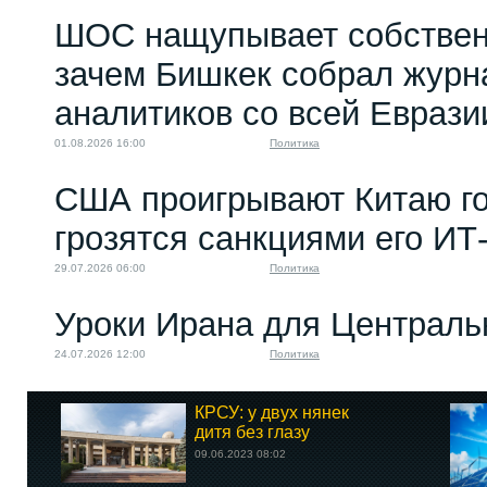
ШОС нащупывает собствен
зачем Бишкек собрал журн
аналитиков со всей Еврази
01.08.2026 16:00
Политика
США проигрывают Китаю го
грозятся санкциями его ИТ
29.07.2026 06:00
Политика
Уроки Ирана для Централь
24.07.2026 12:00
Политика
КРСУ: у двух нянек
дитя без глазу
09.06.2023 08:02