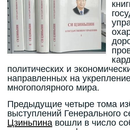
книг
гос
упр
охар
дор
про
кар
политических и экономическ
направленных на укреплени
многополярного мира.
Предыдущие четыре тома из
выступлений Генерального 
Цзиньпина
вошли в число со