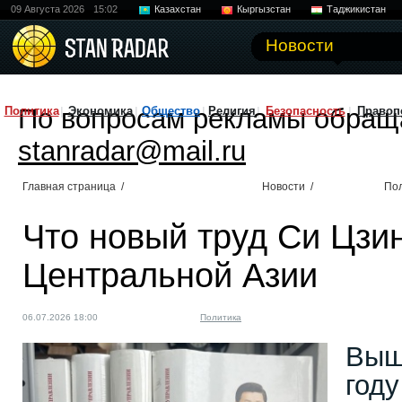
09 Августа 2026
15:02
Казахстан
Кыргызстан
Таджикистан
Новости
По вопросам рекламы обращ
Политика
Экономика
Общество
Религия
Безопасность
Правоп
stanradar@mail.ru
Главная страница
/
Новости
/
По
Что новый труд Си Цзи
Центральной Азии
06.07.2026 18:00
Политика
Выш
году