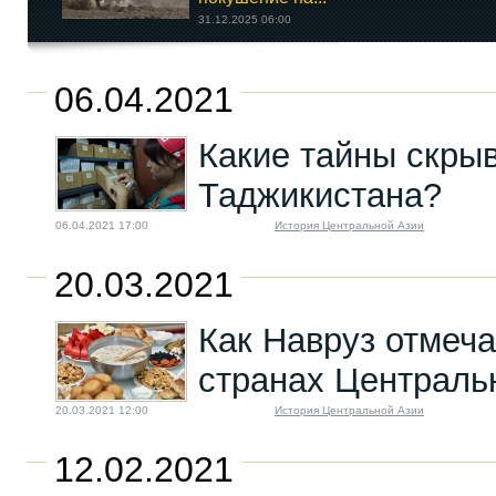
31.12.2025 06:00
Как живет Россия в
06.04.2021
условиях санкций
15.09.2022 08:01
Какие тайны скры
Таджикистана?
06.04.2021 17:00
История Центральной Азии
20.03.2021
Как Навруз отмеча
странах Централь
20.03.2021 12:00
История Центральной Азии
12.02.2021