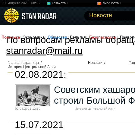
06 Августа 2026
08:16
Казахстан
Кыргызстан
Узбекистан
Китай
Новости
По вопросам рекламы обращ
Политика
Экономика
Общество
Религия
Безопасность
Правоп
stanradar@mail.ru
Главная страница
/
Новости
/
Тад
История Центральной Азии
02.08.2021:
Советским хашаром
строил Большой Ф
02.08.2021 12:30
История Центральной Азии
15.07.2021