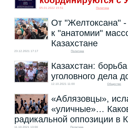
координируются с 
05.01.2022 15:51
Политика
От "Желтоксана" -
к "анатомии" масс
Казахстане
23.12.2021 17:17
Политика
Казахстан: борьба
уголовного дела д
12.10.2021 11:00
Общество
«Аблязовцы», исл
«уличные»… Како
радикальной оппозиции в 
11.10.2021 13:00
Политика