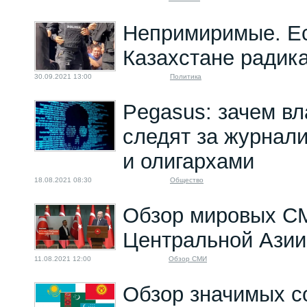
Непримиримые. Ес
Казахстане радик
30.09.2021 13:00
Политика
Pegasus: зачем вл
следят за журнал
и олигархами
18.08.2021 08:30
Общество
Обзор мировых С
Центральной Азии
11.08.2021 12:00
Обзор СМИ
Обзор значимых с