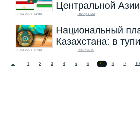
Центральной Азии
03.04.2021 14:00
Обзор СМИ
Национальный пл
Казахстана: в туп
29.03.2021 12:30
Экономика
←
1
2
3
4
5
6
7
8
9
10