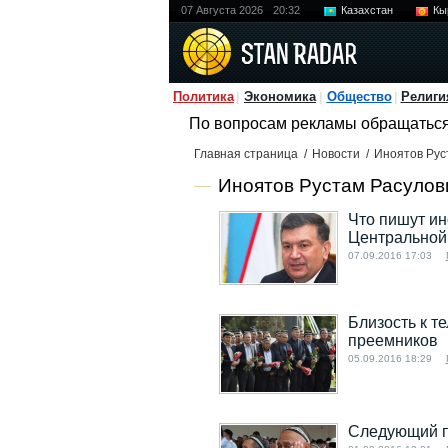
07 Августа 2026
20:32
Казахстан
Кы
Политика
Экономика
Общество
Религи
По вопросам рекламы обращатьс
Главная страница
/
Новости
/
Иноятов Рус
Иноятов Рустам Расулови
Что пишут и
Центральной
07.09.2016 17:03
Близость к т
преемников
05.09.2016 18:29
Следующий пр