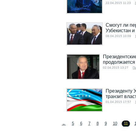
22.04.2015 11:23
Смогут ли п
Узбекистан и
08.04.2015 10:09
Президентски
продолжается
02.04.2015 13:27
П
Президенту У
транзит влас
01.04.2015 17:57
←
5
6
7
8
9
10
11