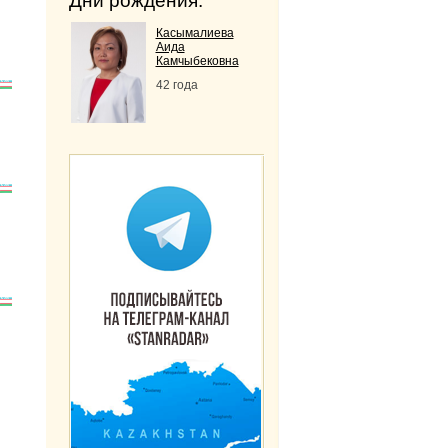
Дни рождения:
Касымалиева
Аида
Камчыбековна
42 года