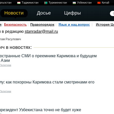
ргызстан
Таджикистан
Туркменистан
Узбекистан
Китай
Новости
Досье
Цифры
я
Безопасность
Правопорядок
Язык и нац.вопрос
История Ц
я в редакцию
stanradar@mail.ru
там Расулович
ч в новостях:
ностранные СМИ о преемнике Каримова и будущем
 Азии
Политика
елу: как похороны Каримова стали смотринами его
Политика
езидент Узбекистана точно не будет хуже