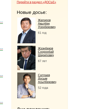
Перейти в раздел «ДОСЬЕ»
Новые досье:
Жапаров
Акылбек
Усенбекович
61 год
Жээнбеков
Сооронбай
Шарипович
67 лет
Сатпаев
Досым
Асылбекович
52 года