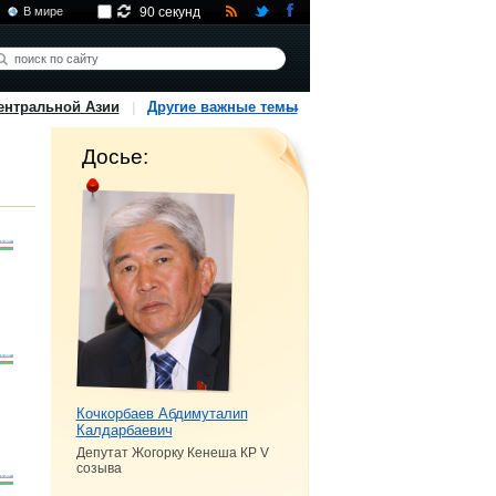
В мире
90 секунд
ентральной Азии
Другие важные темы
Досье:
Кочкорбаев Абдимуталип
Калдарбаевич
Депутат Жогорку Кенеша КР V
созыва