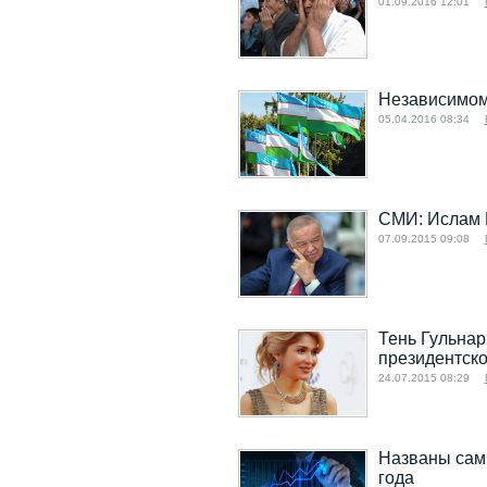
01.09.2016 12:01
Независимому
05.04.2016 08:34
СМИ: Ислам 
07.09.2015 09:08
Тень Гульнар
президентско
24.07.2015 08:29
Названы сам
года