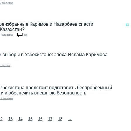
Общество
ереизбранные Каримов и Назарбаев спасти
 Казахстан?
Политика
85
е выборы в Узбекистане: эпоха Ислама Каримова
олитика
збекистана предстоит подготовить беспроблемный
ти и обеспечить внешнюю безопасность
Политика
12
13
14
15
16
17
18
→