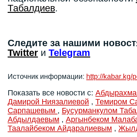
Табалдиев
.
Следите за нашими новос
Twitter
и
Telegram
Источник информации:
http://kabar.kg/p
Показать все новости с:
Абдырахма
Дамирой Ниязалиевой
,
Темиром С
Сарпашевым
,
Бусурманкулом Таб
Абдылдаевым
,
Аргынбеком Малаб
Таалайбеком Айдаралиевым
,
Жылд