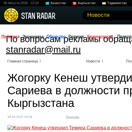
09 Августа 2026
12:29
Казахстан
Кыргызстан
Таджикистан
Новости
По вопросам рекламы обращ
Политика
Экономика
Общество
Религия
Безопасность
Правоп
stanradar@mail.ru
Главная страница
/
Новости
/
По
Жогорку Кенеш утверд
Сариева в должности п
Кыргызстана
30.04.2015 18:58
Политика