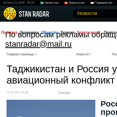
09 Августа 2026
09:19
Казахстан
Кыргызстан
Таджикистан
Новости
По вопросам рекламы обращ
Политика
Экономика
Общество
Религия
Безопасность
Правоп
stanradar@mail.ru
Главная страница
/
Новости
/
По
Таджикистан и Россия 
авиационный конфликт
27.01.2017 15:32
Политика
Рос
про