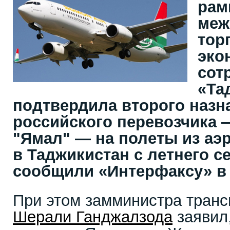
рам
меж
тор
эко
сот
«Та
подтвердила второго назн
российского перевозчика
"Ямал" — на полеты из аэ
в Таджикистан с летнего с
сообщили «Интерфаксу» в 
При этом замминистра транс
Шерали Ганджалзода
заявил,