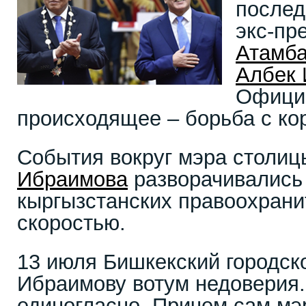
послед
экс-пр
Атамб
Албек
Офици
происходящее – борьба с ко
События вокруг мэра столи
Ибраимова
разворачивались 
кыргызстанских правоохрани
скоростью.
13 июля Бишкекский городск
Ибраимову вотум недоверия.
единогласно. Причем сам мэ