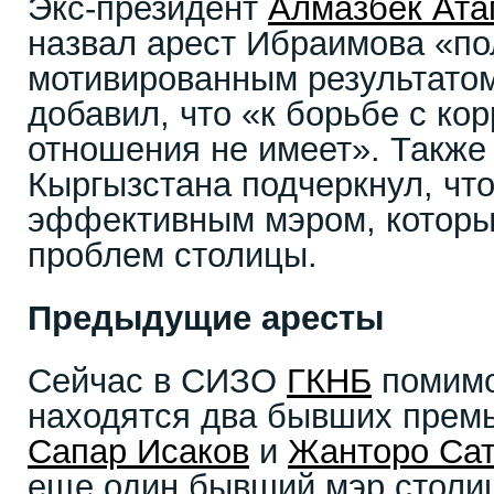
Экс-президент
Алмазбек Ата
назвал арест Ибраимова «по
мотивированным результатом
добавил, что «к борьбе с ко
отношения не имеет». Также
Кыргызстана подчеркнул, чт
эффективным мэром, которы
проблем столицы.
Предыдущие аресты
Сейчас в СИЗО
ГКНБ
помимо
находятся два бывших премь
Сапар Исаков
и
Жанторо Са
еще один бывший мэр столиц