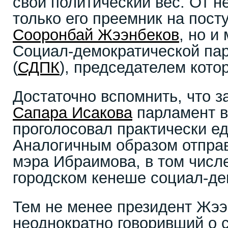
свой политический вес. От н
только его преемник на пост
Сооронбай Жээнбеков
, но и
Социал-демократической па
(
СДПК
), председателем кото
Достаточно вспомнить, что з
Сапара Исакова
парламент в
проголосовал практически ед
Аналогичным образом отправ
мэра Ибраимова, в том числ
городском кенеше социал-де
Тем не менее президент Жээ
неоднократно говоривший о 