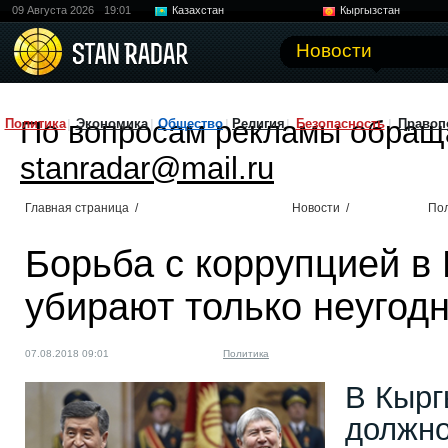
09 Августа 2026
19:01
Казахстан
Кыргызстан
Узбекистан
Китай
Новости
По вопросам рекламы обращ
Политика
Экономика
Общество
Религия
Безопасность
Правоп
stanradar@mail.ru
Главная страница
/
Новости
/
По
Борьба с коррупцией в
убирают только неугод
07.08.2018 09:01
Политика
В Кырг
должно