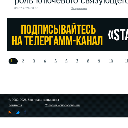
роль ключевого связующег
03.07.2026 08:00
Энергетика
1
2
3
4
5
6
7
8
9
10
1
© 2002-2026 Все права защищены
Контакты
Условия использования