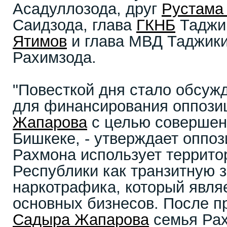
Асадуллозода, друг
Рустама
Саидзода, глава
ГКНБ
Таджи
Ятимов
и глава МВД Таджик
Рахимзода.
"Повесткой дня стало обсуж
для финансирования оппоз
Жапарова
с целью совершени
Бишкеке, - утверждает оппоз
Рахмона использует террито
Республики как транзитную 
наркотрафика, который являе
основных бизнесов. После п
Садыра Жапарова
семья Рах