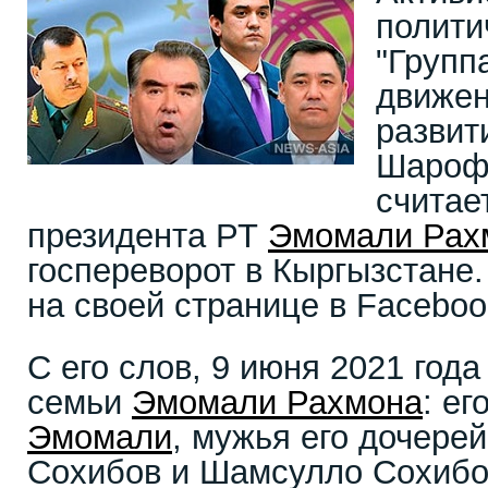
полити
"Групп
движен
развит
Шароф
считае
президента РТ
Эмомали Рах
госпереворот в Кыргызстане.
на своей странице в Faceboo
С его слов, 9 июня 2021 год
семьи
Эмомали Рахмона
: ег
Эмомали
, мужья его дочере
Сохибов и Шамсулло Сохибо