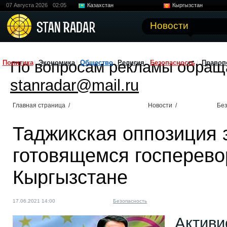
07 Августа 2026
02:05
Казахстан
Кыргызстан
Узбекистан
Китай
Новости
По вопросам рекламы обращ
Политика
Экономика
Общество
Религия
Безопасность
Правоп
stanradar@mail.ru
Главная страница
/
Новости
/
Без
Таджикская оппозиция 
готовящемся госперево
Кыргызстане
17.06.2021 14:00
Безопасность
Активи