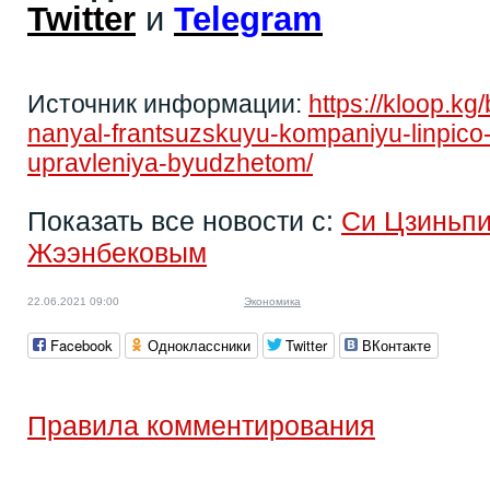
Twitter
и
Telegram
Источник информации:
https://kloop.k
nanyal-frantsuzskuyu-kompaniyu-linpico-
upravleniya-byudzhetom/
Показать все новости с:
Си Цзиньп
Жээнбековым
22.06.2021 09:00
Экономика
Facebook
Одноклассники
Twitter
ВКонтакте
Правила комментирования