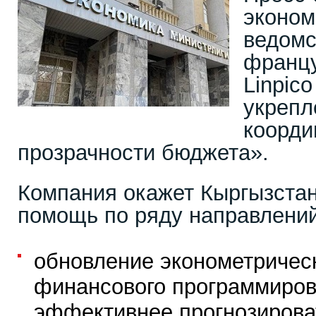
эконом
ведомс
франц
Linpic
укрепл
коорди
прозрачности бюджета».
Компания окажет Кыргызста
помощь по ряду направлений
обновление эконометричес
финансового программиров
эффективнее прогнозирова