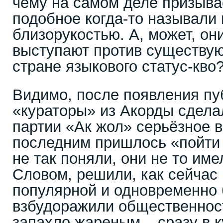
чему на самом деле призывае
подобное когда-то называли
близорукостью. А, может, он
выступают против существую
стране языкового статус-кво
Видимо, после появления п
«кураторы» из Акорды сдела
партии «Ак жол» серьёзное 
последним пришлось «пойти в
не так поняли, они не то имел
Словом, решили, как сейчас 
популярной и одновременно 
взбудоражили общественност
запахло жареным – сразу в к