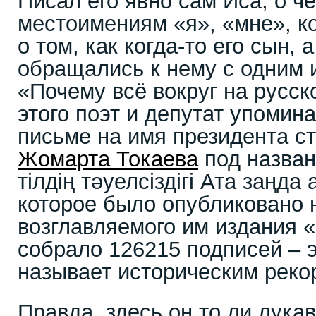
Писал его явно сам Иса, о ч
местоимениям «я», «мне», к
о том, как когда-то его сын, 
обращались к нему с одним 
«Почему всё вокруг на русск
этого поэт и депутат упомин
письме на имя президента 
Жомарта Токаева
под назван
тілдің тәуелсіздігі Ата заңда 
которое было опубликовано 
возглавляемого им издания «
собрало 126215 подписей – 
называет историческим реко
Правда, здесь он то ли лукав