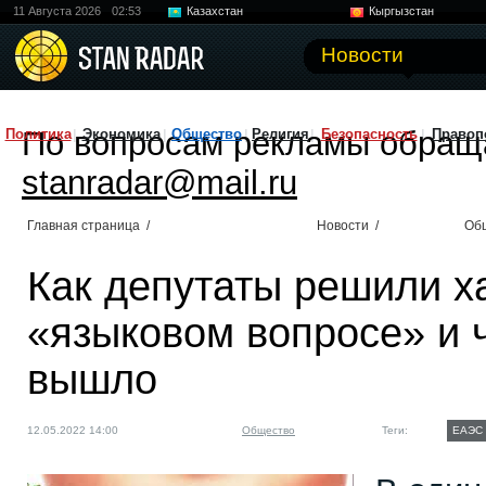
11 Августа 2026
02:53
Казахстан
Кыргызстан
Узбекистан
Китай
Новости
По вопросам рекламы обращ
Политика
Экономика
Общество
Религия
Безопасность
Правоп
stanradar@mail.ru
Главная страница
/
Новости
/
Об
Как депутаты решили х
«языковом вопросе» и ч
вышло
12.05.2022 14:00
Общество
Теги:
ЕАЭС