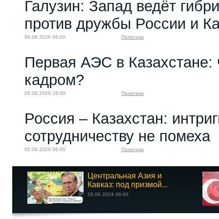
Галузин: Запад ведёт гибр
против дружбы России и К
06.08.2026 06:00
Политика
Первая АЭС в Казахстане: 
кадром?
05.08.2026 18:00
Политика
Россия – Казахстан: интри
сотрудничеству не помеха
05.08.2026 06:00
Политика
Центральная Азия и
Кавказ: под призмой...
28.06.2024 08:00