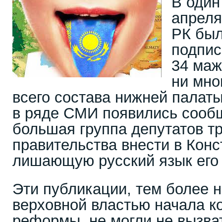
В один
апреля
РК был
подпис
34 маж
ни мно
всего состава нижней палат
в ряде СМИ появились сообщ
большая группа депутатов тр
правительства внести в Конс
лишающую русский язык его 
Эти публикации, тем более 
верховной властью начала к
реформы, не могли не вызва