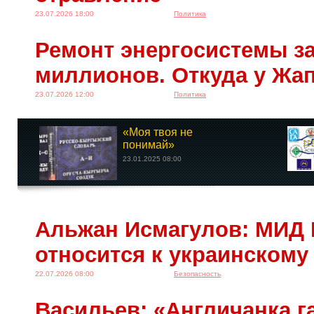
23.07.2026 18:00
Политика
Ремонт энергосистемы за
миллионов. Откуда у Жа
23.07.2026 12:00
Политика
«Моя твоя не
понимай»
23.01.2025 08:00
Альжан Исмагулов: МИД 
относится к украинскому
22.07.2026 08:00
Безопасность
Васильев: «Англичанка га