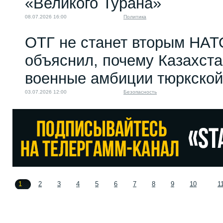
«Великого Турана»
08.07.2026 16:00
Политика
ОТГ не станет вторым НАТ
объяснил, почему Казахст
военные амбиции тюркской
03.07.2026 12:00
Безопасность
1
2
3
4
5
6
7
8
9
10
1