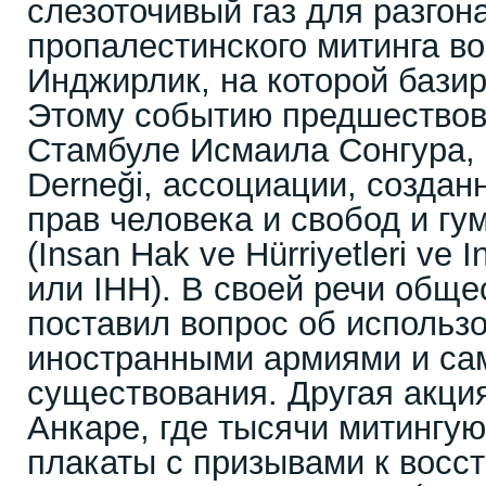
слезоточивый газ для разгон
пропалестинского митинга в
Инджирлик, на которой бази
Этому событию предшествов
Стамбуле Исмаила Сонгура, 
Derneği, ассоциации, созда
прав человека и свобод и г
(Insan Hak ve Hürriyetleri ve I
или IHH). В своей речи общ
поставил вопрос об использ
иностранными армиями и са
существования. Другая акци
Анкаре, где тысячи митингу
плакаты с призывами к восс