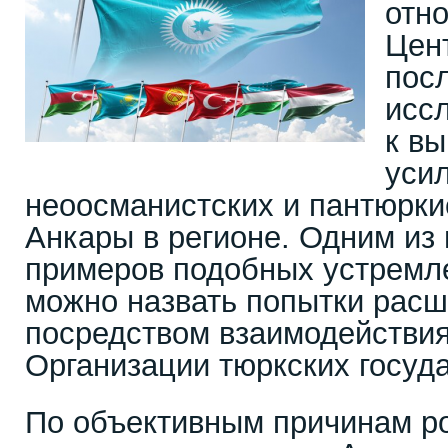
отн
Цен
посл
исс
к вы
уси
неоосманистских и пантюрки
Анкары в регионе. Одним из
примеров подобных устремл
можно назвать попытки рас
посредством взаимодействия
Организации тюркских госуда
По объективным причинам р