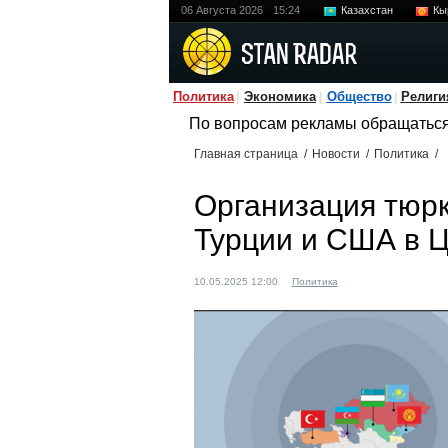
06 Августа 2026
15:24
Казахстан
Кы
Политика
Экономика
Общество
Религи
По вопросам рекламы обращатьс
Главная страница
/
Новости
/
Политика
/
Организация тюрк
Турции и США в 
10.05.2025 12:00
Политика