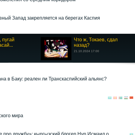
вный Запад закрепляется на берегах Каспия
, пугай
Что ж, Токаев, сдал
сай...
назад?
21.10.2024 17:00
на в Баку: реален ли Транскаспийский альянс?
ского мира
е про дружбу»: кыргызский блогер Нур Исмаил о