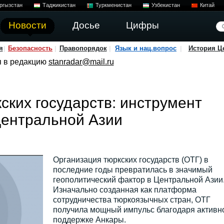
ргызстан
Таджикистан
Туркменистан
Узбекистан
Китай
Новости
Досье
Цифры
я
Безопасность
Правопорядок
Язык и нац.вопрос
История Ц
я в редакцию
stanradar@mail.ru
ских государств: инструмент
Центральной Азии
Организация тюркских государств (ОТГ) в
последние годы превратилась в значимый
геополитический фактор в Центральной Азии
Изначально созданная как платформа
сотрудничества тюркоязычных стран, ОТГ
получила мощный импульс благодаря активн
поддержке Анкары.