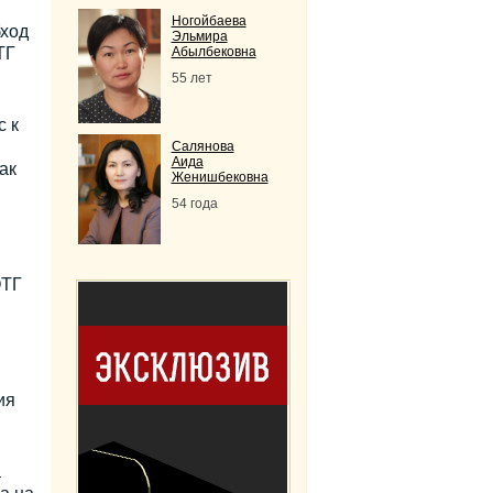
Ногойбаева
бход
Эльмира
ТГ
Абылбековна
55 лет
 к
Салянова
Аида
ак
Женишбековна
54 года
ОТГ
ия
а