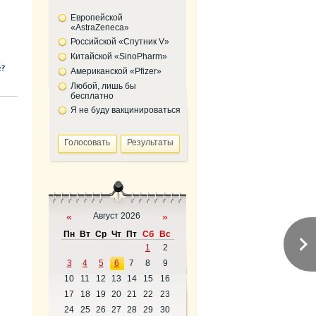
Европейской
«AstraZeneca»
Российской «Спутник V»
Китайской «SinoPharm»
Американской «Pfizer»
Любой, лишь бы
бесплатно
Я не буду вакцинироваться
«
Август 2026
»
Пн
Вт
Ср
Чт
Пт
Сб
Вс
1
2
3
4
5
6
7
8
9
10
11
12
13
14
15
16
17
18
19
20
21
22
23
24
25
26
27
28
29
30