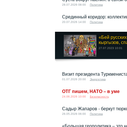
28.07.2026 08:00
Политика
Срединный коридор: коллекти
20.07.2026 14:00
Политика
«Бей русских
кыргызов, спа
27.07.2023 10:01
Визит президента Туркмениста
01.07.2026 20:00
Энергетика
ОТГ пишем, НАТО – в уме
24.06.2026 10:00
Безопасность
Садыр Жапаров - беркут тюрк
26.05.2026 06:00
Политика
«Большая геополитика – это н