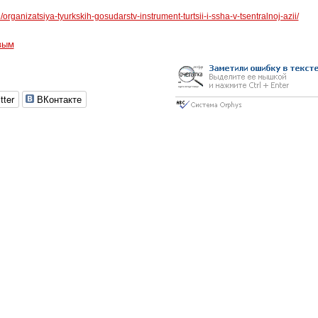
u/organizatsiya-tyurkskih-gosudarstv-instrument-turtsii-i-ssha-v-tsentralnoj-azii/
вым
tter
ВКонтакте