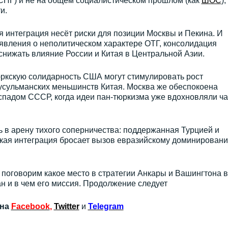
 СНГ) и не на общем социалистическом прошлом (как
ШОС
),
и.
я интеграция несёт риски для позиции Москвы и Пекина. И
явления о неполитическом характере ОТГ, консолидация
 снижать влияние России и Китая в Центральной Азии.
юркскую солидарность США могут стимулировать рост
усульманских меньшинств Китая. Москва же обеспокоена
спадом СССР, когда идеи пан-тюркизма уже вдохновляли ча
 в арену тихого соперничества: поддержанная Турцией и
кая интеграция бросает вызов евразийскому доминирован
 поговорим какое место в стратегии Анкары и Вашингтона в
н и в чем его миссия. Продолжение следует
 на
Facebook
,
Twitter
и
Telegram