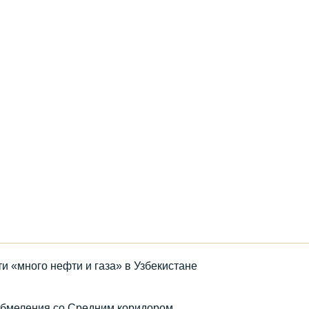
йти «много нефти и газа» в Узбекистане
 обмеления со Средним коридором