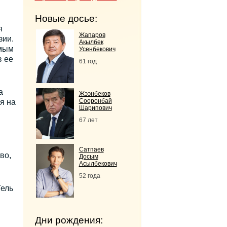
Новые досье:
я
Жапаров
зии.
Акылбек
ямым
Усенбекович
в ее
61 год
а
Жээнбеков
Сооронбай
я на
Шарипович
67 лет
Сатпаев
во,
Досым
Асылбекович
52 года
Тель
Дни рождения: