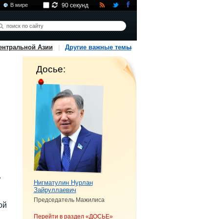
В мире
90 секунд
ентральной Азии
Другие важные темы
Досье:
.
Нигматулин Нурлан
Зайруллаевич
Председатель Мажилиса
ой
Перейти в раздел «ДОСЬЕ»