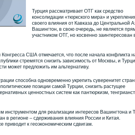
Турция рассматривает ОТГ как средство
консолидации «тюркского мира» и укреплени
своего влияния от Кавказа до Центральной А
Вашингтон, в свою очередь, не является пр
участником ОТГ, но косвенно заинтересован 
 Конгресса США отмечается, что после начала конфликта н
публики стремятся снизить зависимость от Москвы, и Турци
сти может предложить им альтернативу.
грации способна одновременно укрепить суверенитет стран
политические позиции самой Турции, снизить растущее
ернативных ценностных систем как пантюркизм, тенгрианст
ым инструментом для реализации интересов Вашингтона и 
н в регионе – сдерживания влияния России и Китая.
е приводит к геоэкономическим сдвигам.