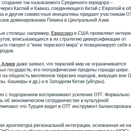
 создание так называемого Срединного коридора –
через Каспий и Кавказ, соединяющего Китай с Европой в о
ора и другие совместные инициативы придают участникам О
ызов доминированию Пекина в Центральной Азии.
ные столицы: например,
Евросоюз
и США проявляют интерес
утов, вписывающихся в их стратегию диверсификации от
ыто говорит о “веке тюркского мира” и позиционирует себя к
родов.
 Алиев
даже заявил, что тюркский мир не ограничивается
х государств, его географические пределы гораздо шире.
т на общность миллионов тюркских народов, живущих вне 
ры, башкиры и др.) и в Западном Китае (уйгуры).
кин с подозрением воспринимают усиление ОТГ. Формально
шь об экономическом сотрудничестве и культурной
тмечают, что Турция видит в ОТГ инструмент балансирован
ая архитектура региональной интеграции, основанная не н