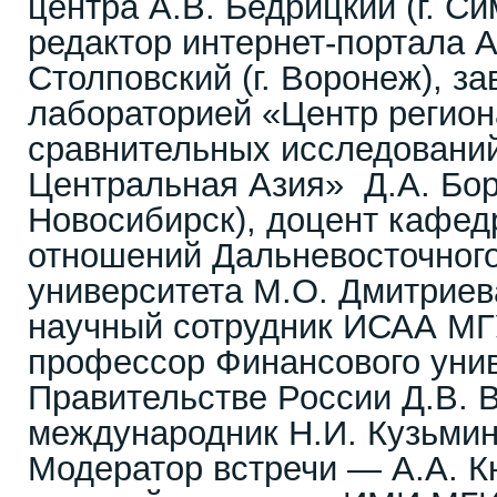
центра А.В. Бедрицкий (г. С
редактор интернет-портала Ant
Столповский (г. Воронеж), з
лабораторией «Центр регио
сравнительных исследовани
Центральная Азия» Д.А. Бори
Новосибирск), доцент кафе
отношений Дальневосточног
университета М.О. Дмитриева
научный сотрудник ИСАА МГ
профессор Финансового унив
Правительстве России Д.В. В
международник Н.И. Кузьмин 
Модератор встречи — А.А. К