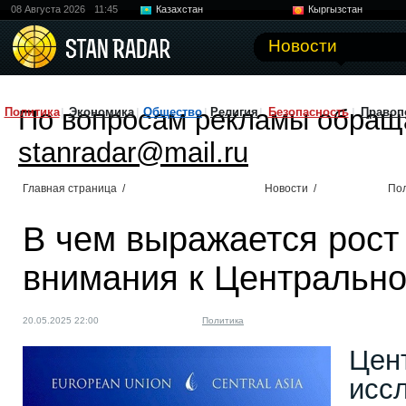
08 Августа 2026
11:45
Казахстан
Кыргызстан
Узбекистан
Китай
Новости
По вопросам рекламы обращ
Политика
Экономика
Общество
Религия
Безопасность
Правоп
stanradar@mail.ru
Главная страница
/
Новости
/
По
В чем выражается рост
внимания к Центрально
20.05.2025 22:00
Политика
Цен
исс