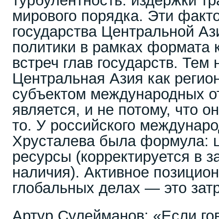
турбулентность: издержки т
мирового порядка. Эти факт
государства Центральной Аз
политики в рамках формата 
встреч глав государств. Тем 
Центральная Азия как регио
субъектом международных о
является, и не потому, что о
то. У российского междунаро
Хрусталева была формула: ц
ресурсы (корректируется в з
наличия). Активное позицион
глобальных делах — это затр
Артур Сулейманов: «Если го