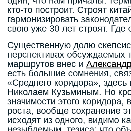
один, что нам причалы, тер
кто-то построит. Строят кит
гармонизировать законодат
свою уже 30 лет строят. Где
Существенную долю скепсиса
перспективах обсуждаемых 
маршрутов внес и
Александр
есть большие сомнения, свя
«Среднего коридора», здесь 
Николаем Кузьминым. Но кро
значимости этого коридора, 
роста, вообще сохранение эт
исходят из одного, видимо к
незыблемым, тезиса: что об