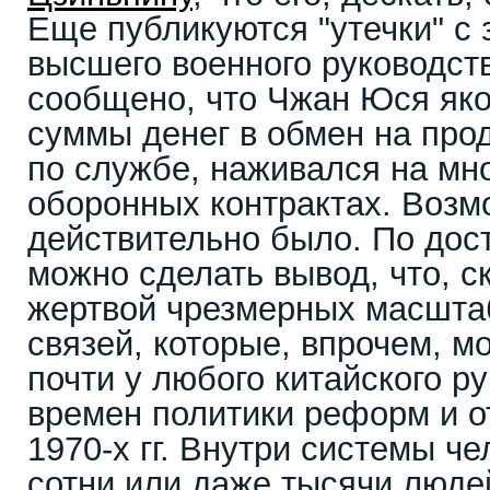
Еще публикуются "утечки" с 
высшего военного руководст
сообщено, что Чжан Юся як
суммы денег в обмен на пр
по службе, наживался на м
оборонных контрактах. Возмо
действительно было. По до
можно сделать вывод, что, с
жертвой чрезмерных масштаб
связей, которые, впрочем, м
почти у любого китайского р
времен политики реформ и о
1970-х гг. Внутри системы че
сотни или даже тысячи люде