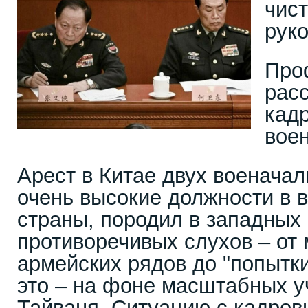
чист
рук
Про
рас
кад
вое
Арест в Китае двух военача
очень высокие должности в 
страны, породил в западны
противоречивых слухов – от
армейских рядов до "попытки
это – на фоне масштабных у
Тайваня. Ситуацию с кадро