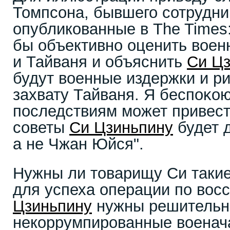
Томпсона, бывшего сотрудни
опубликованные в The Times
бы объективно оценить вое
и Тайваня и объяснить
Си Цз
будут военные издержки и р
захвату Тайваня. Я беспоĸою
последствиям может привест
советы
Си Цзиньпину
будет д
а не Чжан Юйся".
Нужны ли товарищу Си такие
для успеха операции по вос
Цзиньпину
нужны решительн
некоррумпированные военача