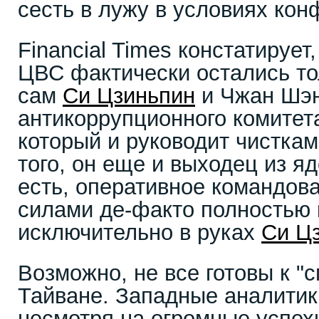
сесть в лужу в условиях ко
Financial Times констатирует,
ЦВС фактически остались то
сам
Си Цзиньпин
и Чжан Шэн
антикоррупционного комитет
который и руководит чистка
того, он еще и выходец из я
есть, оперативное командо
силами де-факто полностью 
исключительно в руках
Си Ц
Возможно, не все готовы к "
Тайване. Западные аналитики
несмотря на огромные успехи