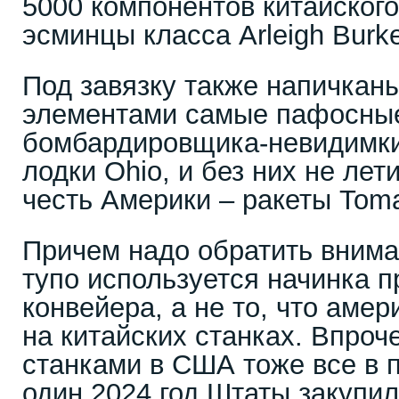
5000 компонентов китайског
эсминцы класса Arleigh Burk
Под завязку также напичкан
элементами самые пафосные
бомбардировщика-невидимки
лодки Ohio, и без них не лет
честь Америки – ракеты Toma
Причем надо обратить вниман
тупо используется начинка п
конвейера, а не то, что аме
на китайских станках. Впроч
станками в США тоже все в 
один 2024 год Штаты закупил