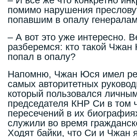
– И все же что конкретно ин
помимо нарушения преслову
попавшим в опалу генерала
– А вот это уже интересно. 
разберемся: кто такой Чжан
попал в опалу?
Напомню, Чжан Юся имел ре
самых авторитетных руковод
который пользовался личны
председателя КНР Си в том ч
пересечений в их биографиях
служили во время гражданско
Ходят байки, что Си и Чжан 