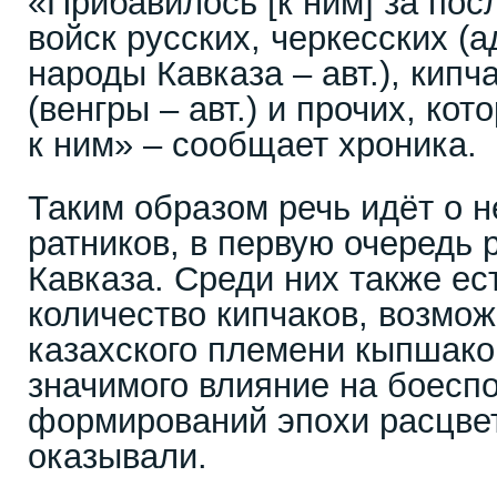
«Прибавилось [к ним] за пос
войск русских, черкесских (
народы Кавказа – авт.), кип
(венгры – авт.) и прочих, ко
к ним» – сообщает хроника.
Таким образом речь идёт о н
ратников, в первую очередь 
Кавказа. Среди них также ес
количество кипчаков, возмо
казахского племени кыпшако
значимого влияние на боесп
формирований эпохи расцвет
оказывали.