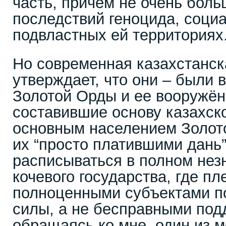
часть, причём не очень боль
последствий геноцида, соци
подвластных ей территориях
Но современная казахстанск
утверждает, что они – были 
Золотой Орды и ее вооружён
составившие основу казахско
основным населением Золот
их “просто платившими дань”
расписываться в полном нез
кочевого государства, где п
полноценными субъектами по
силы, а не бесправными под
обращаясь ко мне, один из м