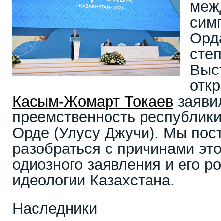
меж
сим
Орд
сте
Выст
откр
Касым-Жомарт Токаев
заявил
преемственность республики
Орде (Улусу Джучи). Мы пос
разобраться с причинами это
одиозного заявления и его 
идеологии Казахстана.
Наследники