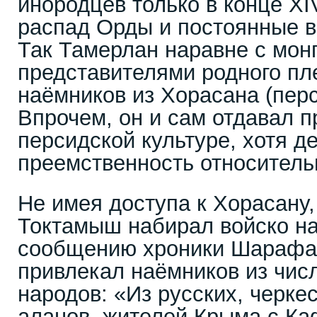
инородцев только в конце XI
распад Орды и постоянные в
Так Тамерлан наравне с мон
представителями родного пл
наёмников из Хорасана (перс
Впрочем, он и сам отдавал 
персидской культуре, хотя 
преемственность относитель
Не имея доступа к Хорасану,
Токтамыш набирал войско на
сообщению хроники Шарафад
привлекал наёмников из чис
народов: «Из русских, черкес
аланов, жителей Крыма с Ка