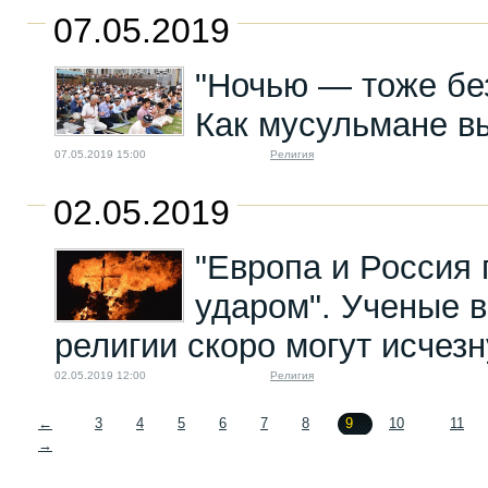
07.05.2019
"Ночью — тоже бе
Как мусульмане в
07.05.2019 15:00
Религия
02.05.2019
"Европа и Россия 
ударом". Ученые в
религии скоро могут исчезн
02.05.2019 12:00
Религия
←
3
4
5
6
7
8
9
10
11
→