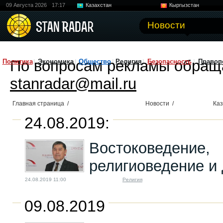
09 Августа 2026
17:17
Казахстан
Кыргызстан
Узбекистан
Китай
Новости
По вопросам рекламы обращ
Политика
Экономика
Общество
Религия
Безопасность
Правоп
stanradar@mail.ru
Главная страница
/
Новости
/
Каз
24.08.2019:
Востоковедение,
религиоведение и 
24.08.2019 11:00
Религия
09.08.2019