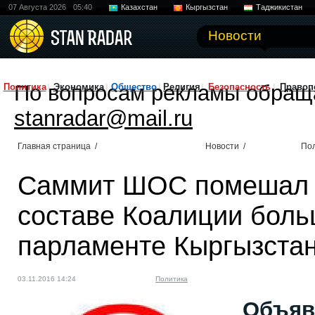
07 Августа 2026
05:40
Казахстан
Кыргызстан
Таджикистан
Новости
По вопросам рекламы обращ
Политика
Экономика
Общество
Религия
Безопасность
Правоп
stanradar@mail.ru
Главная страница
/
Новости
/
По
Саммит ШОС помешал 
составе Коалиции боль
парламенте Кыргызста
03.11.2016 14:24
Политика
Объяв