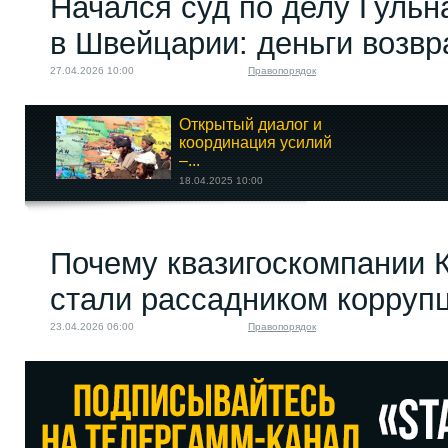
Начался суд по делу Гуль
в Швейцарии: деньги возв
27.04.2026 10:00
Правопорядок
Открытый диалог и
координация усилий
–...
18.04.2025 10:00
От Сталинабада — к
Почему квазигоскомпании 
Сталинграду и...
29.04.2025 16:00
стали рассадником корруп
23.04.2026 06:00
Правопорядок