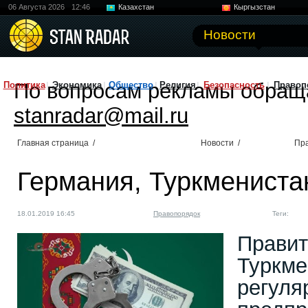
06 Августа 2026
12:46
Казахстан
Кыргызстан
Узбекистан
Китай
Новости
По вопросам рекламы обращ
Политика
Экономика
Общество
Религия
Безопасность
Правоп
stanradar@mail.ru
Главная страница
/
Новости
/
Пр
Германия, Туркмениста
18.01.2019 16:45
Правопорядок
Теги:
Правит
Туркме
регуля