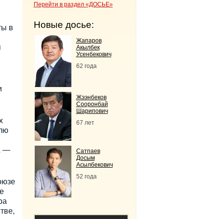
Перейти в раздел «ДОСЬЕ»
Новые досье:
ты в
Жапаров
я
Акылбек
Усенбекович
62 года
и
Жээнбеков
Сооронбай
Шарипович
х
67 лет
лю
А —
Сатпаев
Досым
Асылбекович
52 года
оюзе
е
ра
тве,