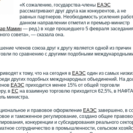
«К сожалению, государства-члены
ЕАЭС
рассматривают друг друга как конкурентов, а не
равных партнеров. Необходимость усиления рабо
данном направлении отметил и премьер-министр
кар Мамин
— ред.) в ходе прошедшего 5 февраля заседани
ого совета», — сказала она.
шение членов союза друг к другу является одной из причин
рговли по сравнению с другими подобными международным
водят к тому, что на сегодня в
ЕАЭС
один из самых низки
среди других подобных международных объединений. На до
ленов
ЕАЭС
приходится менее 15% от общей торговли
еру, в
ЕС
на взаимную торговлю приходится 62,5%, в НАФТ
ль министра.
уциональное и правовое оформление
ЕАЭС
завершено, в с
вое и таможенное регулирование, создано общее правово
улирования, конкуренции и субсидирования реального секто
матное сотрудничество в промышленности, сельском хозяйс