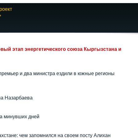
роект
ь
«Міржақып. Оян,
Қазақ!»: русофобия
овый этап энергетического союза Кыргызстана и
на...
30.10.2023 20:00
премьер и два министра ездили в южные регионы
на Назарбаева
ла минувших дней
ахстане: чем запомнился на своем посту Алихан