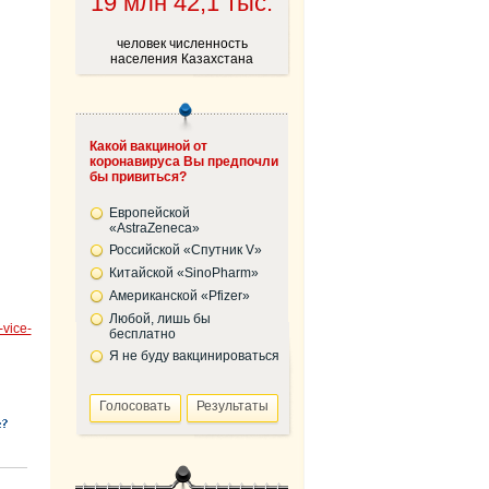
19 млн 42,1 тыс.
человек численность
населения Казахстана
Какой вакциной от
коронавируса Вы предпочли
бы привиться?
Европейской
«AstraZeneca»
Российской «Спутник V»
Китайской «SinoPharm»
Американской «Pfizer»
Любой, лишь бы
-vice-
бесплатно
Я не буду вакцинироваться