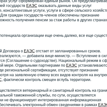
кторах услуг сформирован единый рынок. Он предусматривае
ей государств
ЕАЭС
оказывать данные виды услуг
, консалтинговые услуги, услуги в сфере сельского хозяйст
. Для граждан государств-членов обеспечены признание
ожность получения пенсии за стаж работы в других странах
потенциала организации еще очень далеко, все еще сущест
й Договора о
ЕАЭС
отстает от запланированных сроков.
еализуются, — добавила вице-министр. — Вступление в си
тся (Соглашение о судоходстве). Национальный режим в с
ной мере. Отдельными партнерами по
ЕАЭС
устанавливают
де региональной сертификации, отсутствует признание
отря на заявленную отмену всех видов контроля на внутре
С
, фактически контроль смещен вглубь территории.
ществляется ветеринарный и санитарный контроль на грани
альной таможенной службы, по сути, осуществляется
ки не функционирует интегрированная информационная
обеспечивать электронный обмен сведениями в рамках
ЕАЭ