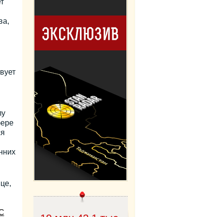
т
ва,
вует
лу
фере
ся
нних
це,
С