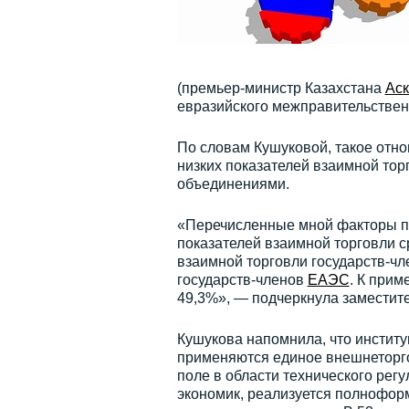
(премьер-министр Казахстана
Ас
евразийского межправительственн
По словам Кушуковой, такое отно
низких показателей взаимной то
объединениями.
«Перечисленные мной факторы при
показателей взаимной торговли 
взаимной торговли государств-ч
государств-членов
ЕАЭС
. К прим
49,3%», — подчеркнула заместите
Кушукова напомнила, что инстит
применяются единое внешнеторго
поле в области технического рег
экономик, реализуется полнофор