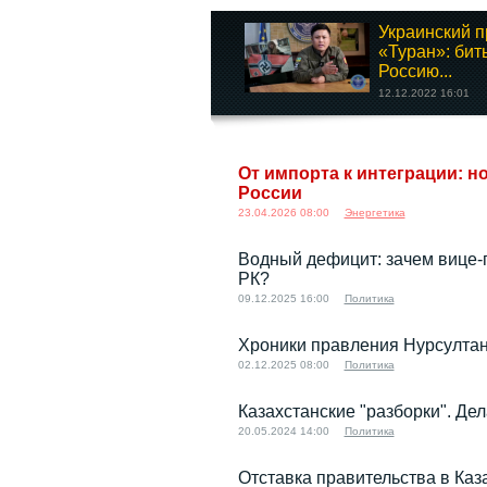
Украинский п
«Туран»: бит
Россию...
12.12.2022 16:01
От импорта к интеграции: н
России
23.04.2026 08:00
Энергетика
Водный дефицит: зачем вице-
РК?
09.12.2025 16:00
Политика
Хроники правления Нурсулта
02.12.2025 08:00
Политика
Казахстанские "разборки". Де
20.05.2024 14:00
Политика
Отставка правительства в Каз