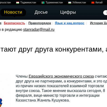
ргызстан
Таджикистан
Туркменистан
Узбекистан
Китай
Новости
Досье
Цифры
я
Безопасность
Правопорядок
Язык и нац.вопрос
История Ц
я в редакцию
stanradar@mail.ru
ают друг друга конкурентами, 
Члены
Евразийского экономического союза
считаю
друг друга не партнерами, а конкурентами, и это о
из причин низких показателей взаимной торговли
внутри союза. Такое мнение высказала сегодня, 8
февраля, вице-министр торговли и интеграции
Казахстана Жанель Кушукова.