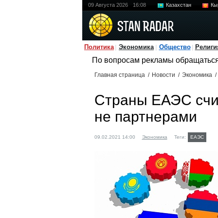
09 Августа 2026
16:08
Казахстан
Кы
Политика
Экономика
Общество
Религи
По вопросам рекламы обращатьс
Главная страница
/
Новости
/
Экономика
/
Страны ЕАЭС счит
не партнерами
09.02.2021 14:00
Экономика
Теги:
ЕАЭС