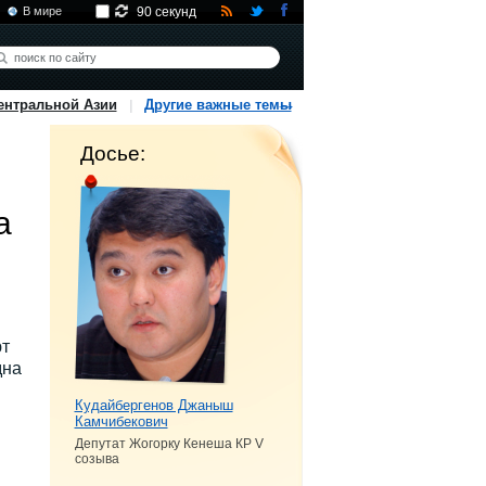
В мире
90 секунд
ентральной Азии
Другие важные темы
Досье:
а
т
дна
Кудайбергенов Джаныш
Камчибекович
Депутат Жогорку Кенеша КР V
созыва