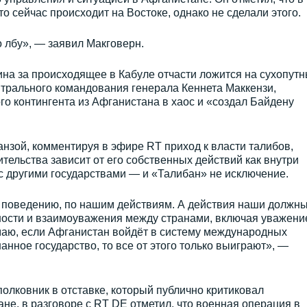
то сейчас происходит на Востоке, однако не сделали этого.
о лбу», — заявил Макговерн.
ина за происходящее в Кабуле отчасти ложится на сухопут
нтрального командования генерала Кеннета Маккензи,
о контингента из Афганистана в хаос и «создал Байдену
нзой, комментируя в эфире RT приход к власти талибов,
тельства зависит от его собственных действий как внутри
 с другими государствами — и «Талибан» не исключение.
 поведению, по нашим действиям. А действия наши должн
ности и взаимоуважения между странами, включая уважение
маю, если Афганистан войдёт в систему международных
нное государство, то все от этого только выиграют», —
полковник в отставке, который публично критиковал
не, в разговоре с RT DE отметил, что военная операция в