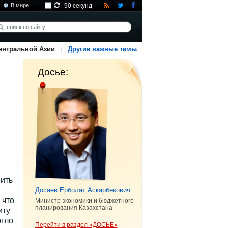
В мире
90 секунд
ентральной Азии
Другие важные темы
Досье:
ить
Досаев Ерболат Аскарбекович
 что
Министр экономики и бюджетного
планирования Казахстана
иту
ргло
Перейти в раздел «ДОСЬЕ»