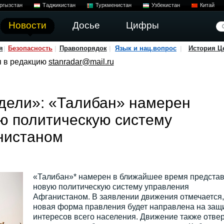
ргызстан
Таджикистан
Туркменистан
Узбекистан
Китай
Новости
Досье
Цифры
я
Безопасность
Правопорядок
Язык и нац.вопрос
История Ц
я в редакцию
stanradar@mail.ru
дели»: «Талибан» намерен
ю политическую систему
нистаном
«Талибан»* намерен в ближайшее время представ
новую политическую систему управления
Афганистаном. В заявлении движения отмечается,
новая форма правления будет направлена на защ
интересов всего населения. Движение также отве