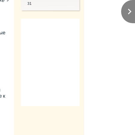
31
ные
ы
 к