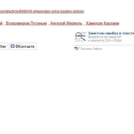
m/world/article/898048-afganistan-ssha-baiden-taliban
ой
,
Владимиром Путиным
,
Ангелой Меркель
,
Хамидом Карзаем
tter
ВКонтакте