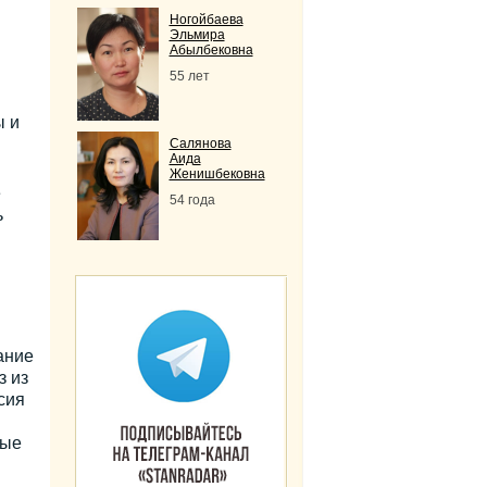
Ногойбаева
Эльмира
Абылбековна
55 лет
ы и
Салянова
Аида
Женишбековна
е
54 года
ь
ание
з из
сия
рые