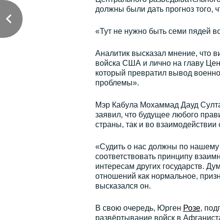
должны были дать прогноз того, ч
«Тут не нужно быть семи пядей в
Аналитик высказал мнение, что в
войска США и лично на главу Це
который превратил вывод военног
проблемы».
Мэр Кабула Мохаммад Дауд Султа
заявил, что будущее любого прави
страны, так и во взаимодействии
«Судить о нас должны по нашему
соответствовать принципу взаим
интересам других государств. Ду
отношений как нормальное, призна
высказался он.
В свою очередь, Юрген
Розе
, под
развёртывание войск в Афганиста