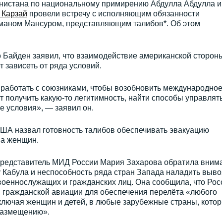
нистана по национальному примирению Абдулла Абдулла и
 Карзай
провели встречу с исполняющим обязанности
маном Мансуром, представляющим талибов*. Об этом
 Байден заявил, что взаимодействие американской сторон
 зависеть от ряда условий.
 работать с союзниками, чтобы возобновить международно
т получить какую-то легитимность, найти способы управлят
е условия», — заявил он.
США назвал готовность талибов обеспечивать эвакуацию
ва женщин.
редставитель МИД России Мария Захарова обратила вним
 Кабула и неспособность ряда стран Запада наладить выво
военнослужащих и гражданских лиц. Она сообщила, что Рос
й гражданской авиации для обеспечения перелёта «любого
ключая женщин и детей, в любые зарубежные страны, кото
 размещению».