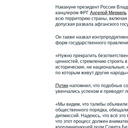
Накануне президент России Вла
канцлером ФРГ
Ангелой Меркель
всю территорию страны, включая с
допуская развала афганского гос
Он также назвал контрпродуктив
форм государственного правлени
«Нужно прекратить безответствен
ценностей, стремлению строить в
исторические, ни национальные, 
по которым живут другие народы»
Путин
напомнил, что подобные со
увенчались успехом и приводят л
«Мы видим, что талибы объявили
общественного порядка, обещали
дипмиссий. Надеюсь, что всё это 
что этот процесс должен внимат
координирующей роли Совета Бе