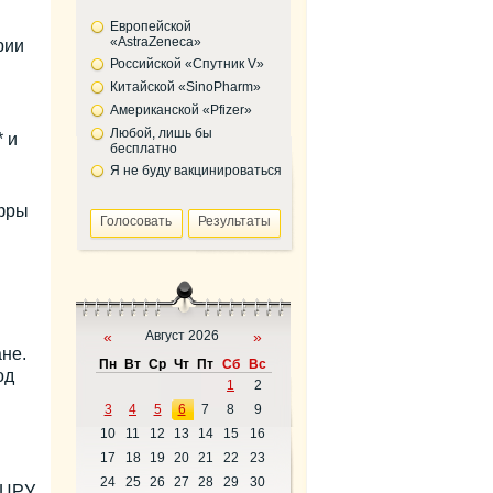
Европейской
«AstraZeneca»
рии
Российской «Спутник V»
Китайской «SinoPharm»
Американской «Pfizer»
Любой, лишь бы
 и
бесплатно
Я не буду вакцинироваться
ифры
«
Август 2026
»
не.
Пн
Вт
Ср
Чт
Пт
Сб
Вс
од
1
2
3
4
5
6
7
8
9
10
11
12
13
14
15
16
17
18
19
20
21
22
23
24
25
26
27
28
29
30
 ЦРУ