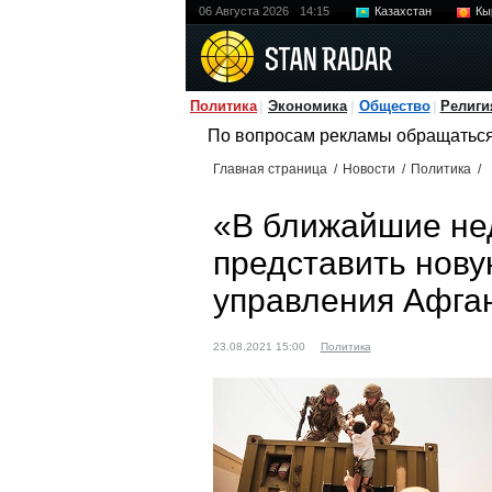
06 Августа 2026
14:15
Казахстан
Кы
Политика
Экономика
Общество
Религи
По вопросам рекламы обращатьс
Главная страница
/
Новости
/
Политика
/
«В ближайшие не
представить нову
управления Афга
23.08.2021 15:00
Политика