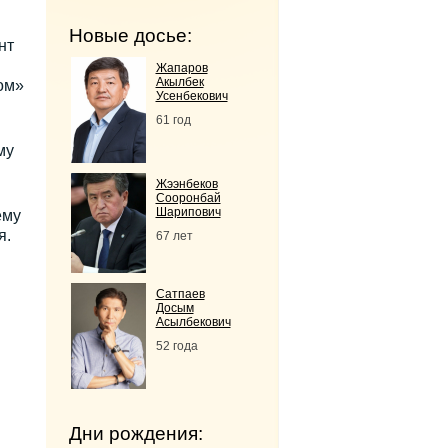
Новые досье:
нт
Жапаров
Акылбек
ом»
Усенбекович
61 год
му
Жээнбеков
Сооронбай
Шарипович
ему
я.
67 лет
Сатпаев
Досым
Асылбекович
52 года
Дни рождения: