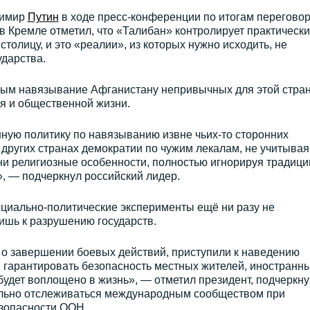
димир
Путин
в ходе пресс-конференции по итогам переговор
в Кремле отметил, что «Талибан» контролирует практически
толицу, и это «реалии», из которых нужно исходить, не
ударства.
ным навязывание Афганистану непривычных для этой стра
я и общественной жизни.
ную политику по навязыванию извне чьих-то сторонних
 других странах демократии по чужим лекалам, не учитывая
ни религиозные особенности, полностью игнорируя традици
, — подчеркнул российский лидер.
циально-политические эксперименты ещё ни разу не
ишь к разрушению государств.
 о завершении боевых действий, приступили к наведению
 гарантировать безопасность местных жителей, иностранн
будет воплощено в жизнь», — отметил президент, подчеркну
ельно отслеживаться международным сообществом при
зопасности ООН.