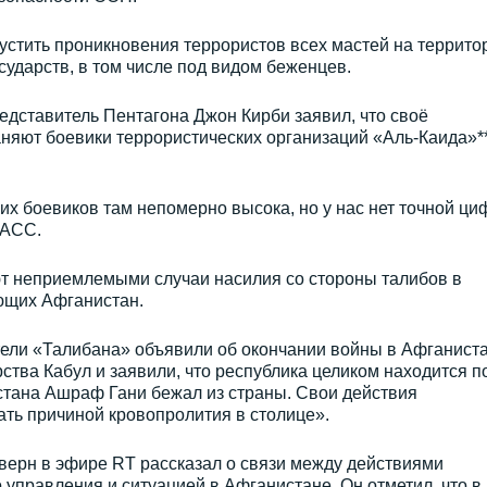
устить проникновения террористов всех мастей на террито
ударств, в том числе под видом беженцев.
дставитель Пентагона Джон Кирби заявил, что своё
няют боевики террористических организаций «Аль-Каида»**
 их боевиков там непомерно высока, но у нас нет точной ц
ТАСС.
ют неприемлемыми случаи насилия со стороны талибов в
ющих Афганистан.
тели «Талибана» объявили об окончании войны в Афганиста
ства Кабул и заявили, что республика целиком находится п
стана Ашраф Гани бежал из страны. Свои действия
тать причиной кровопролития в столице».
ерн в эфире RT рассказал о связи между действиями
управления и ситуацией в Афганистане. Он отметил, что в