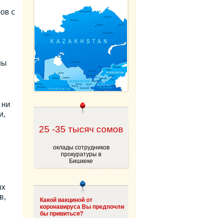
ов с
ны
 ни
и,
25 -35 тысяч сомов
оклады сотрудников
прокуратуры в
Бишкеке
ых
в,
Какой вакциной от
коронавируса Вы предпочли
бы привиться?