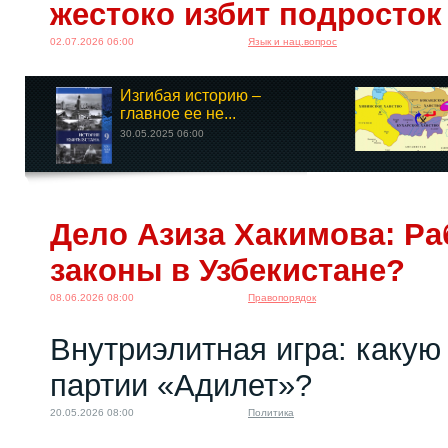
жестоко избит подросток 
02.07.2026 06:00
Язык и нац.вопрос
Изгибая историю –
главное ее не...
30.05.2025 06:00
Дело Азиза Хакимова: Ра
законы в Узбекистане?
08.06.2026 08:00
Правопорядок
Внутриэлитная игра: какую 
партии «Адилет»?
20.05.2026 08:00
Политика