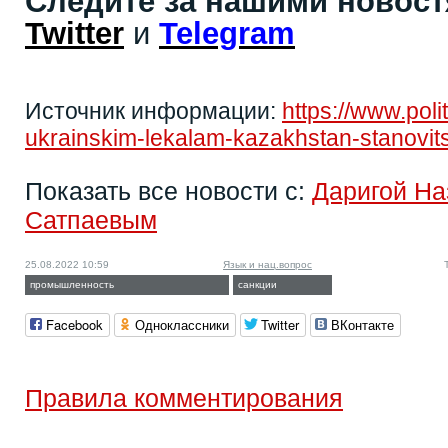
Следите за нашими новос
Twitter
и
Telegram
Источник информации:
https://www.poli
ukrainskim-lekalam-kazakhstan-stanovits
Показать все новости с:
Даригой На
Сатпаевым
25.08.2022 10:59
Язык и нац.вопрос
промышленность
санкции
Facebook
Одноклассники
Twitter
ВКонтакте
Правила комментирования