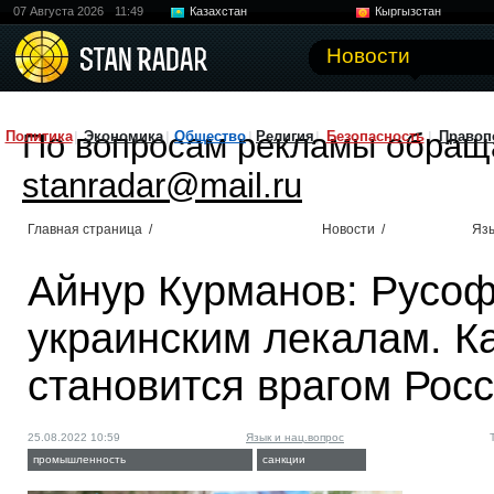
07 Августа 2026
11:49
Казахстан
Кыргызстан
Узбекистан
Китай
Новости
По вопросам рекламы обращ
Политика
Экономика
Общество
Религия
Безопасность
Правоп
stanradar@mail.ru
Главная страница
/
Новости
/
Язы
Айнур Курманов: Русоф
украинским лекалам. К
становится врагом Рос
25.08.2022 10:59
Язык и нац.вопрос
промышленность
санкции