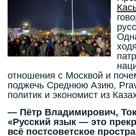
Кас
гово
русс
Одн
ход
патр
нац
отношения с Москвой и поче
поджечь Среднюю Азию, Pra
политик и экономист из Каза
— Пётр Владимирович, Ток
«Русский язык — это прекр
всё постсоветское простра