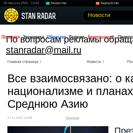
06 Августа 2026
13:44
Казахстан
Кыргызстан
Узбекистан
Китай
Новости
По вопросам рекламы обращ
Политика
Экономика
Общество
Религия
Безопасность
Правоп
stanradar@mail.ru
Главная страница
/
Новости
/
По
Все взаимосвязано: о к
национализме и плана
Среднюю Азию
17.11.2023 14:00
Политика
Пре