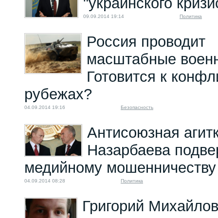
"украинского кризи
09.09.2014 19:14
Политика
Россия проводит
масштабные военн
Готовится к конф
рубежах?
04.09.2014 19:16
Безопасность
Антисоюзная агит
Назарбаева подве
медийному мошенничеству
04.09.2014 08:28
Политика
Григорий Михайлов