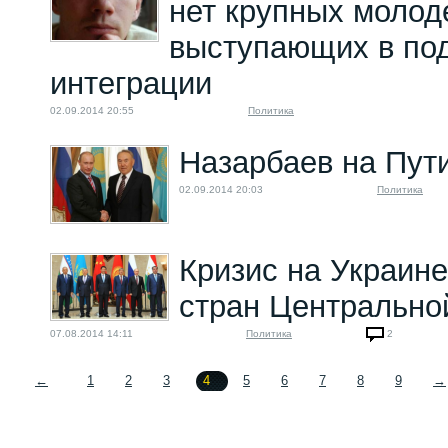
нет крупных молод
выступающих в по
интеграции
02.09.2014 20:55
Политика
Назарбаев на Пут
02.09.2014 20:03
Политика
Кризис на Украине
стран Центрально
07.08.2014 14:11
Политика
2
←
1
2
3
4
5
6
7
8
9
→