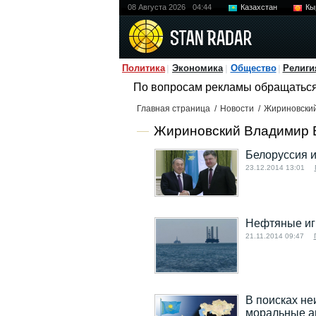
08 Августа 2026
04:44
Казахстан
Кы
Политика
Экономика
Общество
Религи
По вопросам рекламы обращатьс
Главная страница
/
Новости
/
Жириновски
Жириновский Владимир В
Белоруссия и
23.12.2014 13:01
Нефтяные иг
21.11.2014 09:47
В поисках не
моральные а