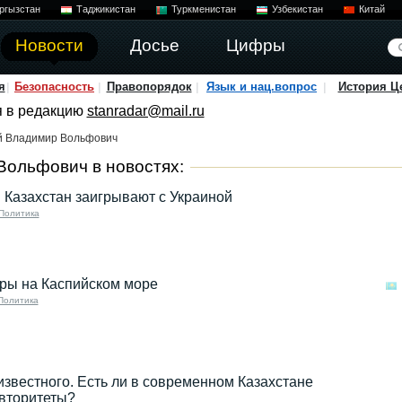
ргызстан
Таджикистан
Туркменистан
Узбекистан
Китай
Новости
Досье
Цифры
я
Безопасность
Правопорядок
Язык и нац.вопрос
История Ц
я в редакцию
stanradar@mail.ru
й Владимир Вольфович
ольфович в новостях:
 Казахстан заигрывают с Украиной
Политика
ры на Каспийском море
Политика
известного. Есть ли в современном Казахстане
вторитеты?