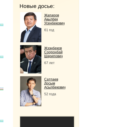
Новые досье:
Жапаров
Акылбек
Усенбекович
61 год
Жээнбеков
Сооронбай
Шарипович
67 лет
Сатпаев
Досым
Асылбекович
52 года