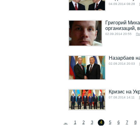
04.09.2014 08:28
Григорий Миха
организаций, 
02.09.2014 20:55
По
Назарбаев на
02.09.2014 20:03
Кризис на Ук
07.08.2014 14:11
←
1
2
3
4
5
6
7
8