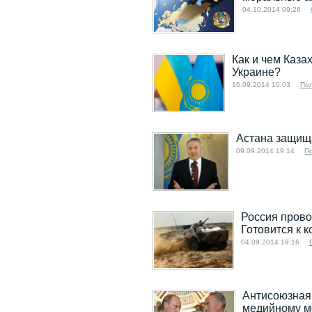
04.10.2014 09:26
Как и чем Каза
Украине?
16.09.2014 10:03
Пол
Астана защища
09.09.2014 19:14
П
Россия пров
Готовится к 
04.09.2014 19:16
Антисоюзная
медийному м