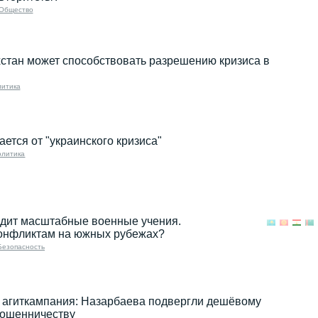
Общество
хстан может способствовать разрешению кризиса в
итика
ется от "украинского кризиса"
олитика
одит масштабные военные учения.
конфликтам на южных рубежах?
Безопасность
 агиткампания: Назарбаева подвергли дешёвому
ошенничеству