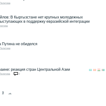
Политика
йлов: В Кыргызстане нет крупных молодежных
выступающих в поддержку евразийской интеграции
литика
 Путина не обиделся
Политика
раине: реакция стран Центральной Азии
Политика
2
9
→