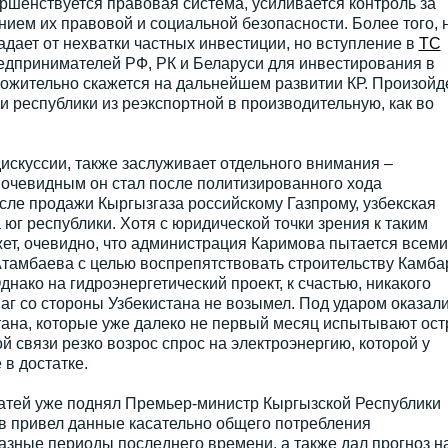
ершенствуется правовая система, усиливается контроль за
ием их правовой и социальной безопасности. Более того, 
адает от нехватки частных инвестиции, но вступление в
ТС
едпринимателей РФ, РК и Беларуси для инвестирования в
ложительно скажется на дальнейшем развитии КР. Произойд
и республики из реэкспортной в производительную, как во
дискуссии, также заслуживает отдельного внимания –
 очевидным он стал после политизированного хода
сле продажи Кыргызгаза российскому Газпрому, узбекская
 юг республики. Хотя с юридической точки зрения к таким
ет, очевидно, что администрация Каримова пытается всеми
Атамбаева с целью воспрепятствовать строительству Камба
нако на гидроэнергетический проект, к счастью, никакого
г со стороны Узбекистана не возымел. Под ударом оказал
ана, которые уже далеко не первый месяц испытывают ос
ой связи резко возрос спрос на электроэнергию, которой у
 в достатке.
татей уже поднял Премьер-министр Кыргызской Республики
ев привел данные касательно общего потребления
разные периоды последнего времени, а также дал прогноз н