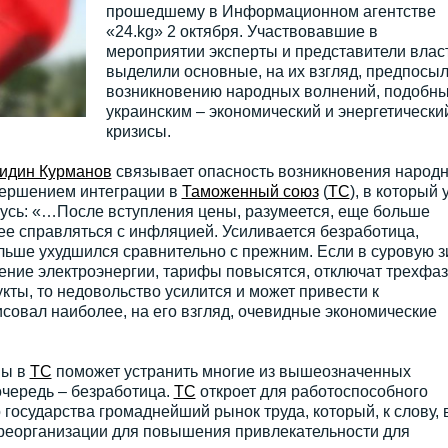
прошедшему в Информационном агентстве
«24.kg» 2 октября. Участвовавшие в
мероприятии эксперты и представители влас
выделили основные, на их взгляд, предпосыл
возникновению народных волнений, подобн
украинским – экономический и энергетически
кризисы.
идин Курманов
связывает опасность возникновения народ
ершением интеграции в
Таможенный союз
(
ТС
), в который 
русь: «…После вступления цены, разумеется, еще больше
ее справляться с инфляцией. Усиливается безработица,
льше ухудшился сравнительно с прежним. Если в суровую з
ение электроэнергии, тарифы повысятся, отключат трехфа
кты, то недовольство усилится и может привести к
совал наиболее, на его взгляд, очевидные экономические
ны в
ТС
поможет устранить многие из вышеозначенных
очередь – безработица.
ТС
откроет для работоспособного
государства громаднейший рынок труда, который, к слову, 
 реорганизации для повышения привлекательности для