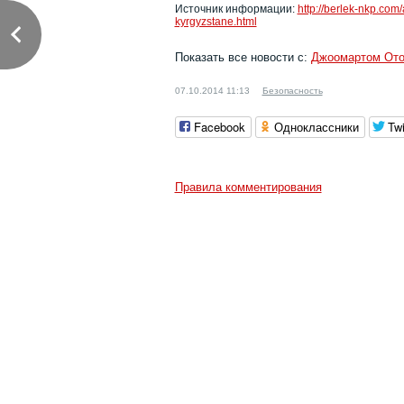
Источник информации:
http://berlek-nkp.com
kyrgyzstane.html
Показать все новости с:
Джоомартом От
07.10.2014 11:13
Безопасность
Facebook
Одноклассники
Twi
Правила комментирования