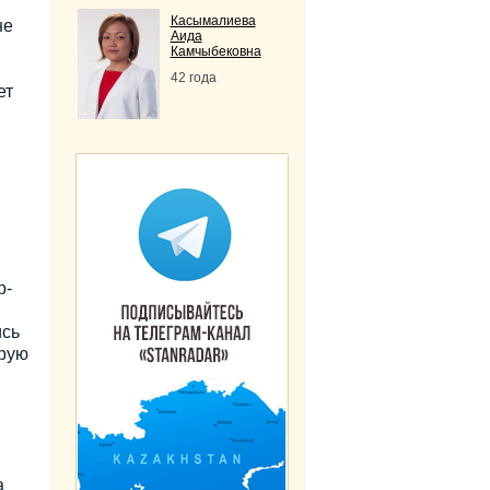
Касымалиева
не
Аида
Камчыбековна
42 года
ет
р-
ись
трую
а