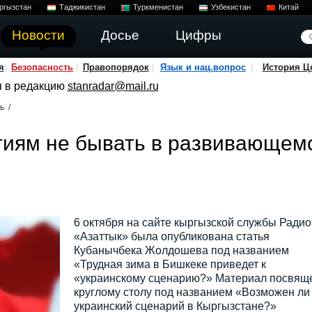
ргызстан
Таджикистан
Туркменистан
Узбекистан
Китай
Новости
Досье
Цифры
я
Безопасность
Правопорядок
Язык и нац.вопрос
История Ц
я в редакцию
stanradar@mail.ru
ь
/
тиям не бывать в развивающем
6 октября на сайте кыргызской службы Радио
«Азаттык» была опубликована статья
Кубанычбека Жолдошева под названием
«Трудная зима в Бишкеке приведет к
«украинскому сценарию?» Материал посвящ
круглому столу под названием «Возможен ли
украинский сценарий в Кыргызстане?»