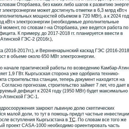
 словам Оторбаева, без каких либо шагов к развитию энерге
 электроэнергии может достигнуть отметки в 6,3 млрд кВт.ч
дополнительных мощностей объемом в 720 МВт), а к 2024 год
лрд кВт.ч электроэнергии (необходимые дополнительные
й момент, по словам г-на Оторбаева, уже ведется работа по
цита. К примеру, до 2017-2018 гг. планируется ввести в
Атинской ГЭС-2 (2016г.),
(2016-2017гг.), и Верхненарынский каскад ГЭС (2016-2018гг
ост в объеме около 650 МВт электроэнергии.
 о начале практической работы по возведению Камбар-Атин
ет 1,9 ГВт. Кыргызская сторона уже одобрила технико-
та строительства станции, теперь документ находится на
Согласно прогнозам, строительство займет 7 лет, что дает 
ируемый дефицит к 2024 году (1950 МВт) будет максимально
р-Атинской ГЭС-1.
идросооружения закроют львиную долю скептических
ся малой доли, то тут в помощь придут частные инвестиции
после вступления Кыргызстана в
ТС
. По словам все того же
ый проект CASA-1000 необходимо ориентировать часть