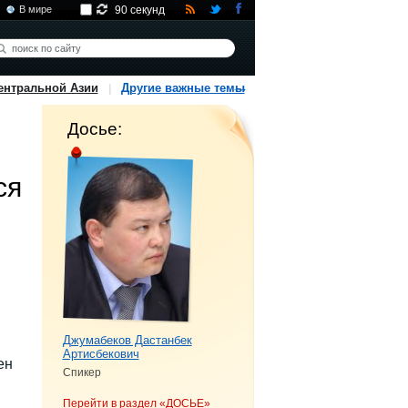
В мире
90 секунд
ентральной Азии
Другие важные темы
Досье:
ся
Джумабеков Дастанбек
Артисбекович
ен
Спикер
Перейти в раздел «ДОСЬЕ»