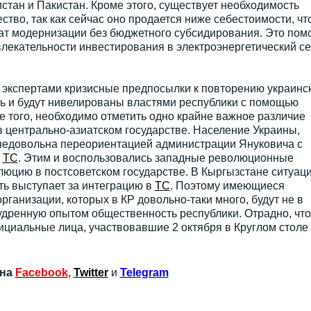
истан и Пакистан. Кроме этого, существует необходимость
тво, так как сейчас оно продается ниже себестоимости, чт
т модернизации без бюджетного субсидирования. Это пом
лекательности инвестирования в электроэнергетический се
экспертами кризисные предпосылки к повторению украинс
ть и будут нивелированы властями республики с помощью
е того, необходимо отметить одно крайне важное различие
 в центрально-азиатском государстве. Население Украины,
а недовольна переориентацией администрации Януковича с
в
ТС
. Этим и воспользовались западные революционные
люцию в постсоветском государстве. В Кыргызстане ситуац
ь выступает за интеграцию в
ТС
. Поэтому имеющиеся
ганизации, которых в КР довольно-таки много, будут не в
удренную опытом общественность республики. Отрадно, что
ициальные лица, участвовавшие 2 октября в Круглом столе
 на
Facebook
,
Twitter
и
Telegram