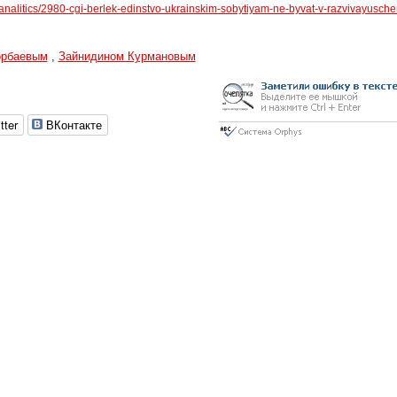
/analitics/2980-cgi-berlek-edinstvo-ukrainskim-sobytiyam-ne-byvat-v-razvivayusch
орбаевым
,
Зайнидином Курмановым
tter
ВКонтакте