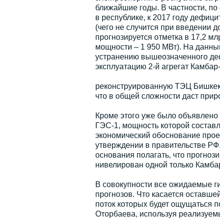
ближайшие годы. В частности, по
в республике, к 2017 году дефицит
(чего не случится при введении 
прогнозируется отметка в 17,2 м
мощности – 1 950 МВт). На данны
устранению вышеозначенного дефи
эксплуатацию 2-й агрегат Камбар-
реконструированную ТЭЦ Бишкека 
что в общей сложности даст прир
Кроме этого уже было объявлено
ГЭС-1, мощность которой составля
экономический обоснование проек
утверждении в правительстве РФ. 
основания полагать, что прогноз
нивелирован одной только Камба
В совокупности все ожидаемые г
прогнозов. Что касается оставшей
поток которых будет ощущаться 
Оторбаева, используя реализуем