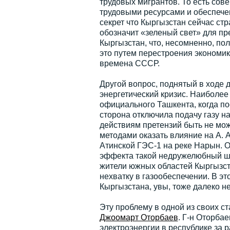
трудовых мигрантов. То есть сов
трудовыми ресурсами и обеспечен
секрет что Кыргызстан сейчас стр
обозначит «зеленый свет» для пр
Кыргызстан, что, несомненно, по
это путем перестроения экономик
времена СССР.
Другой вопрос, поднятый в ходе 
энергетический кризис. Наиболее
официального Ташкента, когда по
сторона отключила подачу газу на
действиям претензий быть не мож
методами оказать влияние на А. 
Атинской ГЭС-1 на реке Нарын. Од
эффекта такой недружелюбный ша
жители южных областей Кыргызст
нехватку в газообеспечении. В эт
Кыргызстана, увы, тоже далеко не
Эту проблему в одной из своих с
Джоомарт Оторбаев
. Г-н Оторба
электроэнергии в республике за 