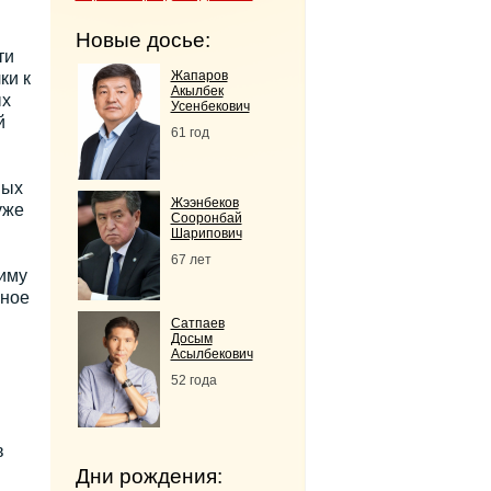
Новые досье:
ти
Жапаров
ки к
Акылбек
ых
Усенбекович
й
61 год
ных
Жээнбеков
уже
Сооронбай
Шарипович
67 лет
иму
зное
Сатпаев
Досым
Асылбекович
52 года
в
Дни рождения: