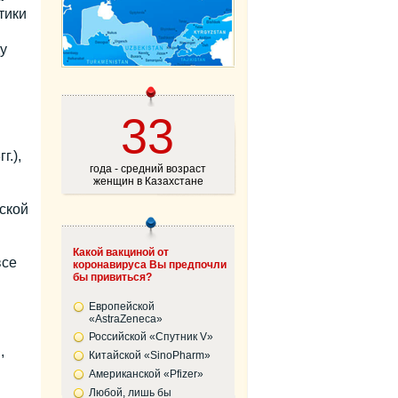
тики
у
33
.),
года - средний возраст
женщин в Казахстане
ской
Какой вакциной от
все
коронавируса Вы предпочли
бы привиться?
Европейской
«AstraZeneca»
Российской «Спутник V»
,
Китайской «SinoPharm»
Американской «Pfizer»
Любой, лишь бы