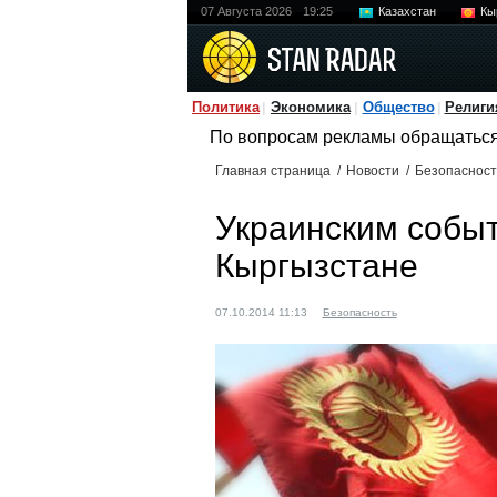
07 Августа 2026
19:25
Казахстан
Кы
Политика
Экономика
Общество
Религи
По вопросам рекламы обращатьс
Главная страница
/
Новости
/
Безопасност
Украинским собы
Кыргызстане
07.10.2014 11:13
Безопасность