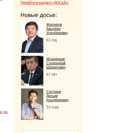
Перейти в раздел «ДОСЬЕ»
Новые досье:
Жапаров
Акылбек
Усенбекович
61 год
Жээнбеков
Сооронбай
Шарипович
67 лет
Сатпаев
Досым
Асылбекович
52 года
ya-na-