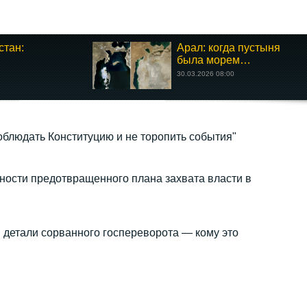
тан:
Арал: когда пустыня
была морем…
30.03.2026 08:00
соблюдать Конституцию и не торопить события"
ности предотвращенного плана захвата власти в
 детали сорванного госпереворота — кому это