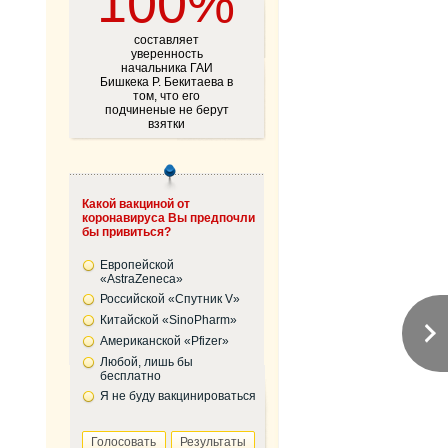
100%
составляет
уверенность
начальника ГАИ
Бишкека Р. Бекитаева в
том, что его
подчиненые не берут
взятки
Какой вакциной от
коронавируса Вы предпочли
бы привиться?
Европейской
«AstraZeneca»
Российской «Спутник V»
Китайской «SinoPharm»
Американской «Pfizer»
Любой, лишь бы
бесплатно
Я не буду вакцинироваться