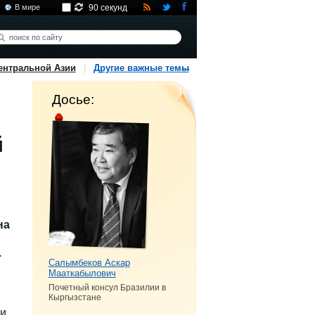
В мире
90 секунд
ентральной Азии
Другие важные темы
Досье:
й
на
.
Салымбеков Аскар
Мааткабылович
Почетный консул Бразилии в
Кыргызстане
 и