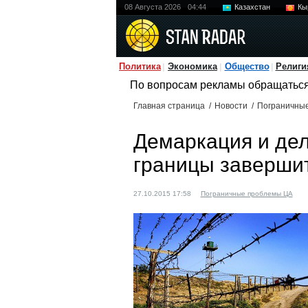
08 Августа 2026
04:44
Казахстан
Кы
Политика
Экономика
Общество
Религи
По вопросам рекламы обращатьс
Главная страница
/
Новости
/
Пограничны
Демаркация и дел
границы завершит
27.10.2015 17:58
Пограничные проблемы ЦА