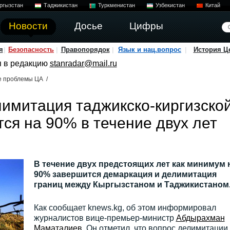
ргызстан
Таджикистан
Туркменистан
Узбекистан
Китай
Новости
Досье
Цифры
я
Безопасность
Правопорядок
Язык и нац.вопрос
История Ц
я в редакцию
stanradar@mail.ru
е проблемы ЦА
/
имитация таджикско-киргизско
ся на 90% в течение двух лет
В течение двух предстоящих лет как минимум 
90% завершится демаркация и делимитация
границ между Кыргызстаном и Таджикистаном
Как сообщает knews.kg, об этом информировал
журналистов вице-премьер-министр
Абдырахман
Маматалиев
. Он отметил, что вопрос делимитации