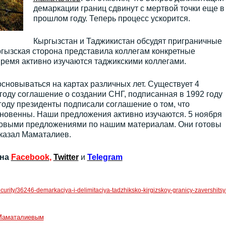
демаркации границ сдвинут с мертвой точки еще в
прошлом году. Теперь процесс ускорится.
Кыргызстан и Таджикистан обсудят приграничные
ргызская сторона представила коллегам конкретные
ремя активно изучаются таджикскими коллегами.
основываться на картах различных лет. Существует 4
году соглашение о создании СНГ, подписанная в 1992 году
году президенты подписали соглашение о том, что
овенны. Наши предложения активно изучаются. 5 ноября
отовыми предложениями по нашим материалам. Они готовы
сказал Маматалиев.
 на
Facebook
,
Twitter
и
Telegram
security/36246-demarkaciya-i-delimitaciya-tadzhiksko-kirgizskoy-granicy-zavershits
Маматалиевым