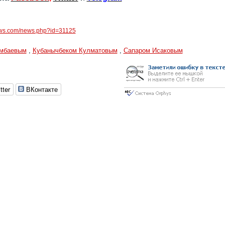
ews.com/news.php?id=31125
амбаевым
,
Кубанычбеком Кулматовым
,
Сапаром Исаковым
tter
ВКонтакте