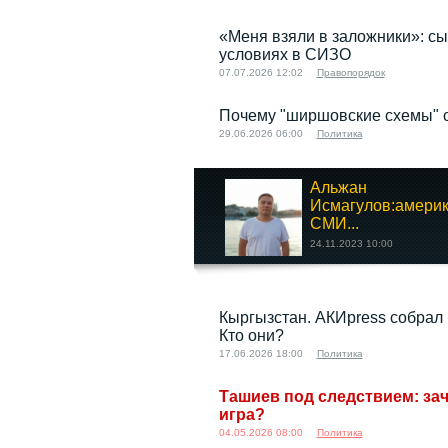
«Меня взяли в заложники»: сы
условиях в СИЗО
07.07.2026 12:02
Правопорядок
Почему "ширшовские схемы" 
29.06.2026 06:00
Политика
Альжан
Исмагулов:америк
СМИ...
24.11.2023 10:00
Соответствуют ли
Кыргызстан. АКИpress собрал
реальные
Кто они?
возможности...
17.06.2026 18:00
Политика
11.12.2023 06:00
Ташиев под следствием: за
игра?
04.05.2026 08:00
Политика