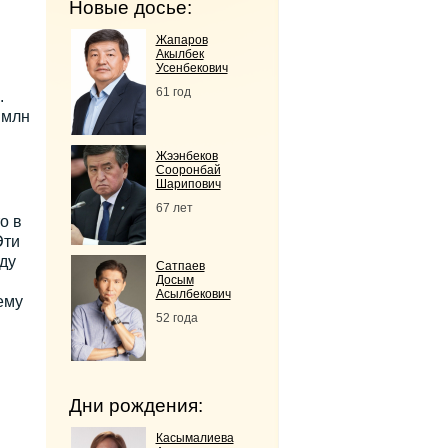
Новые досье:
Жапаров
Акылбек
Усенбекович
61 год
.
 млн
Жээнбеков
Сооронбай
Шарипович
67 лет
о в
Эти
ду
Сатпаев
Досым
Асылбекович
ему
52 года
Дни рождения:
Касымалиева