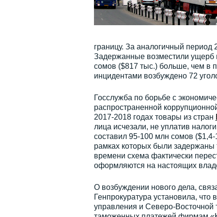
границу. За аналогичный период 
Задержанные возместили ущерб го
сомов ($817 тыс.) больше, чем в
инцидентами возбуждено 72 уголо
Госслужба по борьбе с экономич
распространенной коррупционной 
2017-2018 годах товары из стран
лица исчезали, не уплатив налоги
составил 95-100 млн сомов ($1,4-
рамках которых были задержаны 
времени схема фактически перест
оформляются на настоящих влад
О возбуждении нового дела, связ
Генпрокуратура установила, что 
управления и Северо-Восточной 
таможенных платежей фирмам «K.G