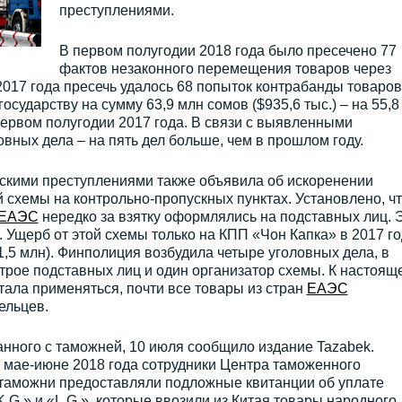
преступлениями.
В первом полугодии 2018 года было пресечено 77
фактов незаконного перемещения товаров через
2017 года пресечь удалось 68 попыток контрабанды товаров
сударству на сумму 63,9 млн сомов ($935,6 тыс.) – на 55,8
 первом полугодии 2017 года. В связи с выявленными
вных дела – на пять дел больше, чем в прошлом году.
ескими преступлениями также объявила об искоренении
схемы на контрольно-пропускных пунктах. Установлено, чт
ЕАЭС
нередко за взятку оформлялись на подставных лиц. 
. Ущерб от этой схемы только на КПП «Чон Капка» в 2017 го
1,5 млн). Финполиция возбудила четыре уголовных дела, в
трое подставных лиц и один организатор схемы. К настоящ
ала применяться, почти все товары из стран
ЕАЭС
ельцев.
анного с таможней, 10 июля сообщило издание Tazabek.
в мае-июне 2018 года сотрудники Центра таможенного
таможни предоставляли подложные квитанции об уплате
.» и «L.G.», которые ввозили из Китая товары народного