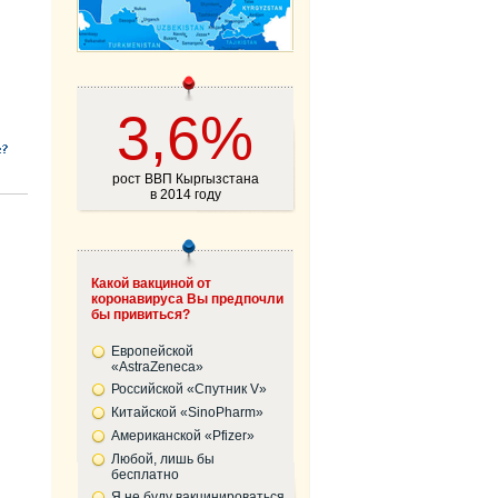
3,6%
рост ВВП Кыргызстана
в 2014 году
Какой вакциной от
коронавируса Вы предпочли
бы привиться?
Европейской
«AstraZeneca»
Российской «Спутник V»
Китайской «SinoPharm»
Американской «Pfizer»
Любой, лишь бы
бесплатно
Я не буду вакцинироваться