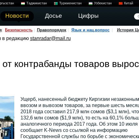
ргызстан
Таджикистан
Туркменистан
Узбекистан
Китай
Новости
Досье
Цифры
я
Безопасность
Правопорядок
Язык и нац.вопрос
История Ц
я в редакцию
stanradar@mail.ru
 от контрабанды товаров вырос
Ущерб, нанесенный бюджету Киргизии незаконны
ввозом и вывозом товаров, за первые шесть меся
2018 года составил 217,9 млн сомов ($3,1 млн), что
132,6 млн сомов ($1,9 млн), то есть на 60,1% боль
аналогичного периода 2017 года. Об этом 10 июля
сообщает K-News со ссылкой на информацию
Государственной службы по борьбе с экономическ