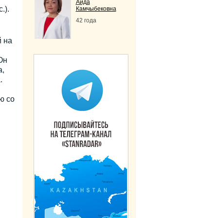
Аида
.).
Камчыбековна
42 года
 на
Он
а,
.
ю со