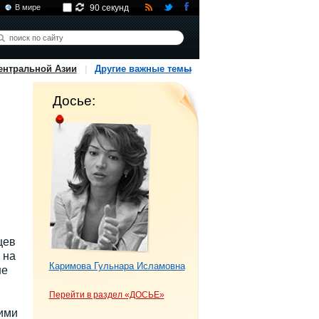
В мире
90 секунд
ентральной Азии
Другие важные темы
Досье:
м
цев
 на
Каримова Гульнара Исламовна
ше
Перейти в раздел «ДОСЬЕ»
ими