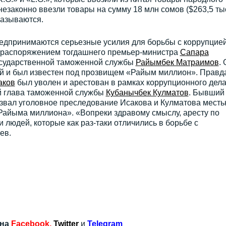
незаконно ввезли товары на сумму 18 млн сомов ($263,5 тыс
называются.
редпринимаются серьезные усилия для борьбы с коррупцией
да распоряжением тогдашнего премьер-министра
Сапара
сударственной таможенной службы
Райымбек Матраимов
. 
й и был известен под прозвищем «Райым миллион». Правд
аков
был уволен и арестован в рамках коррупционного дела
й глава таможенной службы
Кубанычбек Кулматов
. Бывший
звал уголовное преследование Исакова и Кулматова месть
Райыма миллиона». «Вопреки здравому смыслу, аресту по
 людей, которые как раз-таки отличились в борьбе с
ев.
 на
Facebook
,
Twitter
и
Telegram