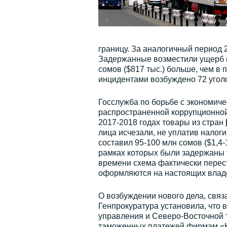
границу. За аналогичный период 
Задержанные возместили ущерб го
сомов ($817 тыс.) больше, чем в
инцидентами возбуждено 72 уголо
Госслужба по борьбе с экономич
распространенной коррупционной 
2017-2018 годах товары из стран
лица исчезали, не уплатив налоги
составил 95-100 млн сомов ($1,4-
рамках которых были задержаны 
времени схема фактически перест
оформляются на настоящих влад
О возбуждении нового дела, связ
Генпрокуратура установила, что 
управления и Северо-Восточной 
таможенных платежей фирмам «K.G