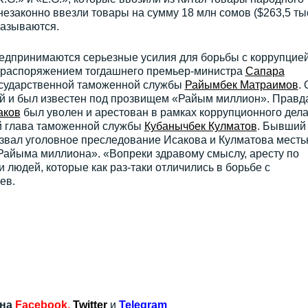
незаконно ввезли товары на сумму 18 млн сомов ($263,5 тыс
называются.
редпринимаются серьезные усилия для борьбы с коррупцией
да распоряжением тогдашнего премьер-министра
Сапара
сударственной таможенной службы
Райымбек Матраимов
. 
й и был известен под прозвищем «Райым миллион». Правд
аков
был уволен и арестован в рамках коррупционного дела
й глава таможенной службы
Кубанычбек Кулматов
. Бывший
звал уголовное преследование Исакова и Кулматова месть
Райыма миллиона». «Вопреки здравому смыслу, аресту по
 людей, которые как раз-таки отличились в борьбе с
ев.
 на
Facebook
,
Twitter
и
Telegram