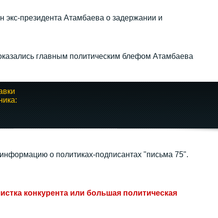
н экс‑президента Атамбаева о задержании и
оказались главным политическим блефом Атамбаева
авки
ника:
Иноагагенты в КРСУ –
недогляд или...
 информацию о политиках-подписантах "письма 75".
26.06.2023 08:05
чистка конкурента или большая политическая