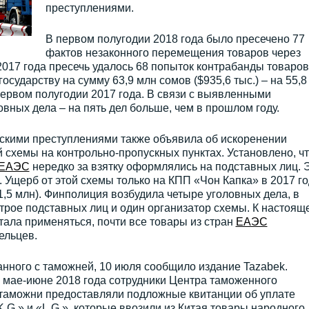
преступлениями.
В первом полугодии 2018 года было пресечено 77
фактов незаконного перемещения товаров через
2017 года пресечь удалось 68 попыток контрабанды товаров
сударству на сумму 63,9 млн сомов ($935,6 тыс.) – на 55,8
 первом полугодии 2017 года. В связи с выявленными
вных дела – на пять дел больше, чем в прошлом году.
ескими преступлениями также объявила об искоренении
схемы на контрольно-пропускных пунктах. Установлено, чт
ЕАЭС
нередко за взятку оформлялись на подставных лиц. 
. Ущерб от этой схемы только на КПП «Чон Капка» в 2017 го
1,5 млн). Финполиция возбудила четыре уголовных дела, в
трое подставных лиц и один организатор схемы. К настоящ
ала применяться, почти все товары из стран
ЕАЭС
ельцев.
анного с таможней, 10 июля сообщило издание Tazabek.
в мае-июне 2018 года сотрудники Центра таможенного
таможни предоставляли подложные квитанции об уплате
.» и «L.G.», которые ввозили из Китая товары народного