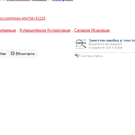
ews.com/news.php?id=31125
амбаевым
,
Кубанычбеком Кулматовым
,
Сапаром Исаковым
tter
ВКонтакте