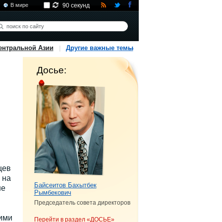
В мире
90 секунд
ентральной Азии
Другие важные темы
Досье:
м
цев
 на
Байсеитов Бахытбек
ше
Рымбекович
Председатель совета директоров
ими
Перейти в раздел «ДОСЬЕ»