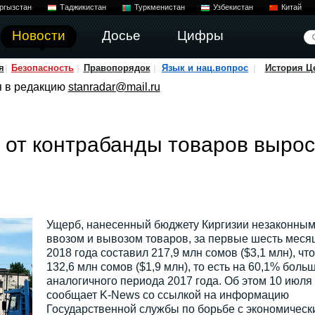
ргызстан
Таджикистан
Туркменистан
Узбекистан
Китай
Новости
Досье
Цифры
я
Безопасность
Правопорядок
Язык и нац.вопрос
История Ц
я в редакцию
stanradar@mail.ru
 от контрабанды товаров вырос
Ущерб, нанесенный бюджету Киргизии незаконны
ввозом и вывозом товаров, за первые шесть меся
2018 года составил 217,9 млн сомов ($3,1 млн), что
132,6 млн сомов ($1,9 млн), то есть на 60,1% боль
аналогичного периода 2017 года. Об этом 10 июля
сообщает K-News со ссылкой на информацию
Государственной службы по борьбе с экономическ