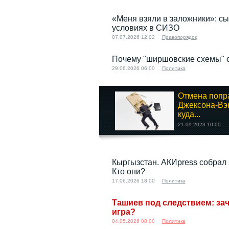
«Меня взяли в заложники»: сы
условиях в СИЗО
07.07.2026 12:02
Правопорядок
Почему "ширшовские схемы" 
29.06.2026 06:00
Политика
Отмена попр
Джексона-Вэ
куда...
21.09.2023 10:00
Кыргызстан. АКИpress собрал
Кто они?
17.06.2026 18:00
Политика
Ташиев под следствием: за
игра?
04.05.2026 08:00
Политика