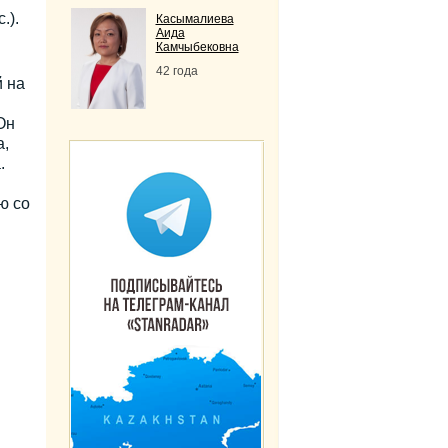
.).
Касымалиева
Аида
Камчыбековна
42 года
 на
Он
а,
.
ю со