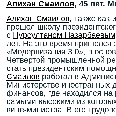
Алихан Смаилов
, 45 лет.
Алихан Смаилов
, также как 
прошел школу президентско
с
Нурсултаном Назарбаевым
лет. На это время пришелся
«Модернизация 3.0», в осно
Четвертой промышленной рев
стать президентским помощ
Смаилов
работал в Админист
Министерстве иностранных д
финансов, где находился на 
самыми высокими из которы
вице-министра. В его трудов