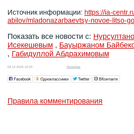
Источник информации:
https://ia-centr.
abilov/mladonazarbaevtsy-novoe-litso-g
Показать все новости с:
Нурсултан
Исекешевым
,
Бауыржаном Байбек
,
Габидуллой Абдрахимовым
06.12.2018 16:35
Политика
Facebook
Одноклассники
Twitter
ВКонтакте
Правила комментирования