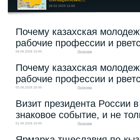
28.02.2025 12:00
Уполномочен
Почему казахская молодеж
революцией: как
Чеслав...
рабочие профессии и рветс
30.06.2025 08:00
08.06.2026 10:00
Политика
Почему казахская молодеж
рабочие профессии и рветс
05.06.2026 20:00
Политика
Визит президента России в
знаковое событие, и не то
01.06.2026 10:00
Политика
Ярмарка тщеславия по-кыз