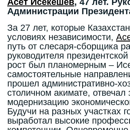
Асет Исекешев
, 47 лет. Ру
Администрации Президент
За 27 лет, которые Казахста
условиях независимости,
Ас
путь от слесаря-сборщика р
руководителя президентской
рост был планомерным – Ис
самостоятельные направлени
прошел административно-хо
столичном акимате, отвечал 
модернизацию экономической
Будучи на разных участках г
выработал высокие профес
компетенции. Одновременно