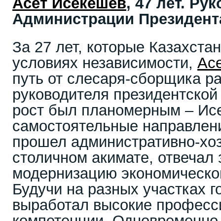
Асет Исекешев
, 47 лет. Ру
Администрации Президент
За 27 лет, которые Казахста
условиях независимости,
Ас
путь от слесаря-сборщика р
руководителя президентской
рост был планомерным – Ис
самостоятельные направлени
прошел административно-хо
столичном акимате, отвечал 
модернизацию экономической
Будучи на разных участках г
выработал высокие профес
компетенции. Одновременно