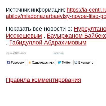
Источник информации:
https://ia-centr.
abilov/mladonazarbaevtsy-novoe-litso-g
Показать все новости с:
Нурсултан
Исекешевым
,
Бауыржаном Байбек
,
Габидуллой Абдрахимовым
06.12.2018 16:35
Политика
Facebook
Одноклассники
Twitter
ВКонтакте
Правила комментирования