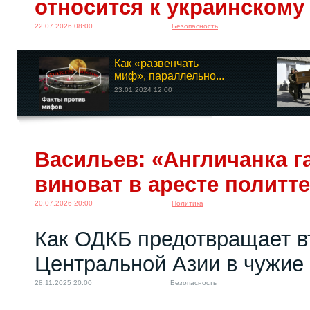
относится к украинскому
22.07.2026 08:00
Безопасность
Как «развенчать
миф», параллельно...
23.01.2024 12:00
Васильев: «Англичанка га
виноват в аресте политт
20.07.2026 20:00
Политика
Как ОДКБ предотвращает в
Центральной Азии в чужие
28.11.2025 20:00
Безопасность