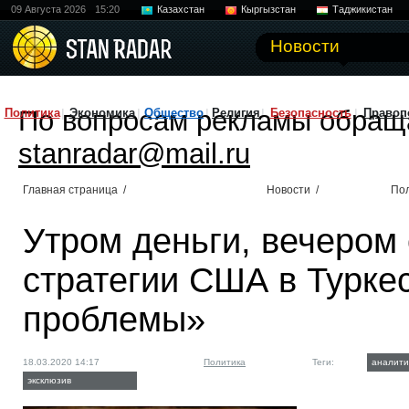
09 Августа 2026
15:20
Казахстан
Кыргызстан
Таджикистан
Новости
По вопросам рекламы обращ
Политика
Экономика
Общество
Религия
Безопасность
Правоп
stanradar@mail.ru
Главная страница
/
Новости
/
По
Утром деньги, вечером 
стратегии США в Турке
проблемы»
18.03.2020 14:17
Политика
Теги:
аналити
эксклюзив