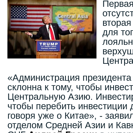
Перва
отсутс
вторая
для то
лояльн
верхуш
Центра
«Администрация президента
склонна к тому, чтобы инвес
Центральную Азию. Инвестир
чтобы перебить инвестиции 
говоря уже о Китае», - заяв
отделом Средней Азии и Кав