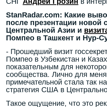
СНГ
Андрей Грозин
в инте
StanRadar
.
com
: Какие выв
после презентации новой 
Центральной Азии и
визит
Помпео в Ташкент и Нур-С
- Прошедший визит госсекр
Помпео в Узбекистан и Казах
показательным для некоторо
сообщества. Лично для меня
примечательной стала так н
стратегия США в Центрально
Такое ощущение, что это ре