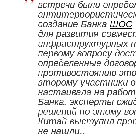
встречи были опреде
антитеррористическ
создание Банка
ШОС
для развития совме
инфраструктурных п
первому вопросу до
определенные догово
противостоянию этой
второму участники о
настаивала на работ
Банка, эксперты ожи
решений по этому воп
Китай выступил прот
не нашли…