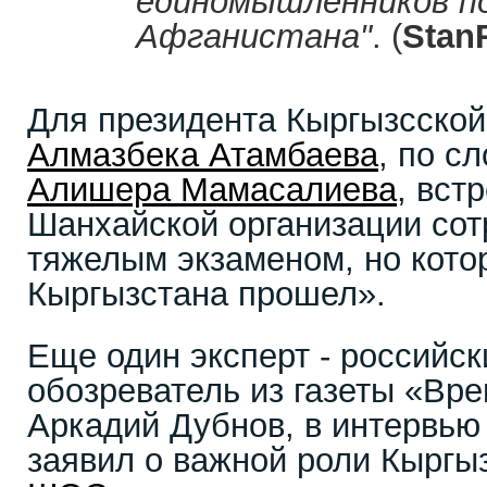
единомышленников по
Афганистана"
. (
Stan
Для президента Кыргызсской
Алмазбека Атамбаева
, по с
Алишера Мамасалиева
, вст
Шанхайской организации сот
тяжелым экзаменом, но кото
Кыргызстана прошел».
Еще один эксперт - российск
обозреватель из газеты «Вр
Аркадий Дубнов, в интервь
заявил о важной роли Кыргыз