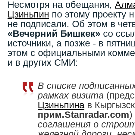
Несмотря на обещания,
Алм
Цзиньпин
по этому проекту н
не подписали. Об этом в чет
«Вечерний Бишкек»
со ссыл
источники, а позже - в пятн
этом с официальными комме
и в других СМИ:
В списке подписанны
рамках визита
(пред
Цзиньпина
в Кыргызск
прим.Stanradar.com
)
соглашения о строит
железной дороги, не