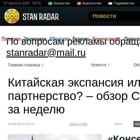
07 Августа 2026
09:15
Казахстан
Кыргызстан
Таджикистан
Новости
По вопросам рекламы обращ
Политика
Экономика
Общество
Религия
Безопасность
Правоп
stanradar@mail.ru
Главная страница
/
Новости
/
Об
Китайская экспансия ил
партнерство? – обзор 
за неделю
18.09.2013 10:13
Обзор СМИ
Теги:
ми
«Конс