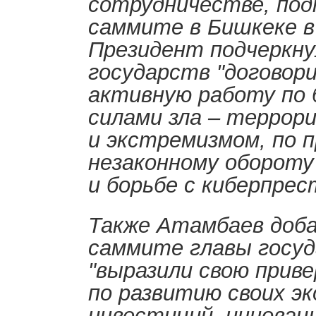
сотрудничестве, под
саммите в Бишкеке в 
Президент подчеркну
государств "договор
активную работу по 
силами зла – террор
и экстремизмом, по
незаконному обороту
и борьбе с киберпре
Также Атамбаев доба
саммите главы госу
"выразили свою прив
по развитию своих эк
инвестиций, инновац