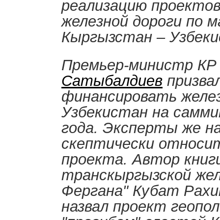
реализацию проекто
железной дороги по 
Кыргызстан – Узбек
Премьер-министр К
Сатыбалдиев
призва
финансировать желез
Узбекистан на самми
года. Эксперты же 
скептически относи
проекта. Автор кни
транскыргызской жел
Фергана" Кубат Рахи
назвал проект геопо