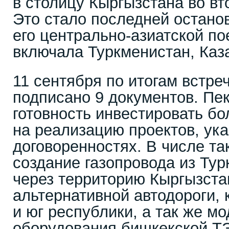
в столицу Кыргызстана во вт
Это стало последней остано
его центрально-азиатской по
включала Туркменистан, Каза
11 сентября по итогам встре
подписано 9 документов. Пе
готовность инвестировать б
на реализацию проектов, ук
договоренностях. В числе та
создание газопровода из Тур
через территорию Кыргызста
альтернативной автодороги, 
и юг республики, а так же м
оборудования бишкекской Т