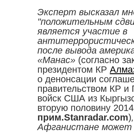
Эксперт высказал мн
"положительным сдви
является участие в
антитеррористически
после вывода америка
«Манас»
(согласно за
президентом КР
Алма
о денонсации соглаш
правительством КР и 
войск США из Кыргыз
вторую половину 2014 
прим.Stanradar.com
)
Афганистане может 