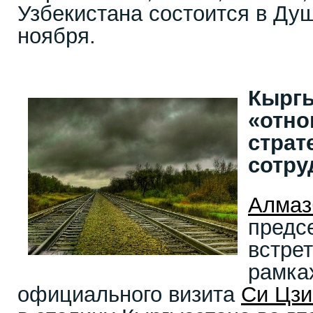
Узбекистана состоится в Ду
ноября.
Кыргы
«отно
страт
сотру
Алмаз
предс
встре
рамка
официального визита
Си Цзи