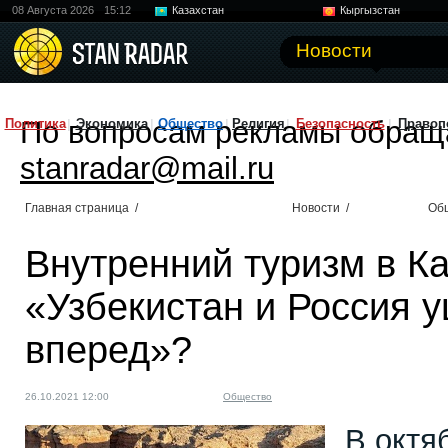
08 Августа 2026
15:12
Казахстан
Кыргызстан
Узбекистан
Китай
Новости
По вопросам рекламы обращ
Политика
Экономика
Общество
Религия
Безопасность
Правоп
stanradar@mail.ru
Главная страница
/
Новости
/
Об
Внутренний туризм в Ка
«Узбекистан и Россия 
вперед»?
26.10.2021 12:00
Общество
В октя