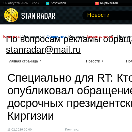
06 Августа 2026
08:23
Казахстан
Кыргызстан
Узбекистан
Китай
Новости
По вопросам рекламы обращ
Политика
Экономика
Общество
Религия
Безопасность
Правоп
stanradar@mail.ru
Главная страница
/
Новости
/
По
Специально для RT: Кт
опубликовал обращение
досрочных президентск
Киргизии
11.02.2026 06:00
Политика