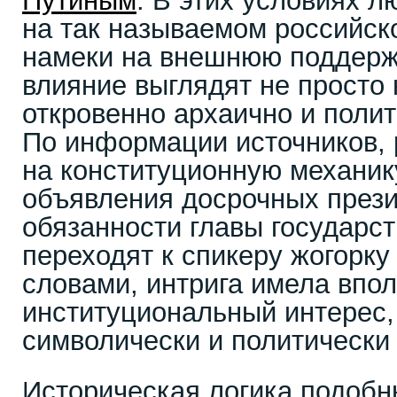
Путиным
. В этих условиях л
на так называемом российск
намеки на внешнюю поддерж
влияние выглядят не просто 
откровенно архаично и полит
По информации источников, 
на конституционную механик
объявления досрочных през
обязанности главы государс
переходят к спикеру жогорк
словами, интрига имела впо
институциональный интерес,
символически и политически
Историческая логика подоб