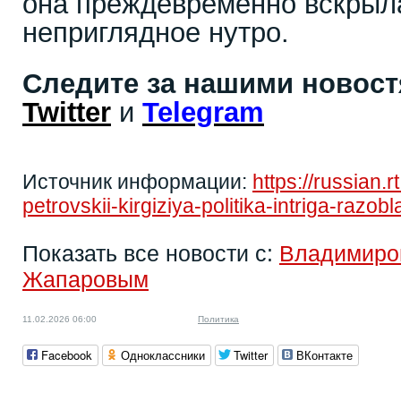
она преждевременно вскрыл
неприглядное нутро.
Следите за нашими новос
Twitter
и
Telegram
Источник информации:
https://russian.
petrovskii-kirgiziya-politika-intriga-razob
Показать все новости с:
Владимиро
Жапаровым
11.02.2026 06:00
Политика
Facebook
Одноклассники
Twitter
ВКонтакте