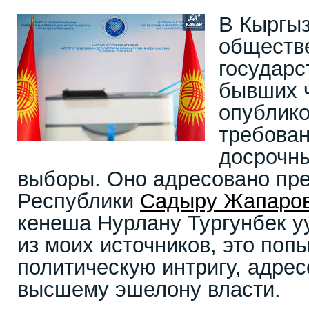
В Кыргыз
обществ
государс
бывших 
опублик
требова
досрочны
выборы. Оно адресовано пре
Республики
Садыру Жапаро
кенеша Нурлану Тургунбек у
из моих источников, это поп
политическую интригу, адре
высшему эшелону власти.