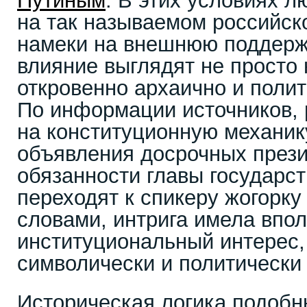
Путиным
. В этих условиях л
на так называемом российск
намеки на внешнюю поддерж
влияние выглядят не просто 
откровенно архаично и полит
По информации источников, 
на конституционную механик
объявления досрочных през
обязанности главы государс
переходят к спикеру жогорк
словами, интрига имела впо
институциональный интерес,
символически и политически
Историческая логика подоб