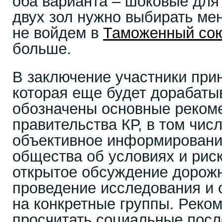
оба варианта – шоковые для 
двух зол нужно выбирать ме
не войдем в
Таможенный со
больше.
В заключение участники при
которая еще будет дорабатыв
обозначены основные реком
правительства КР, в том чис
объективное информировани
общества об условиях и рис
открытое обсуждение дорожн
проведение исследования и 
на конкретные группы. Реко
просчитать социальные посл