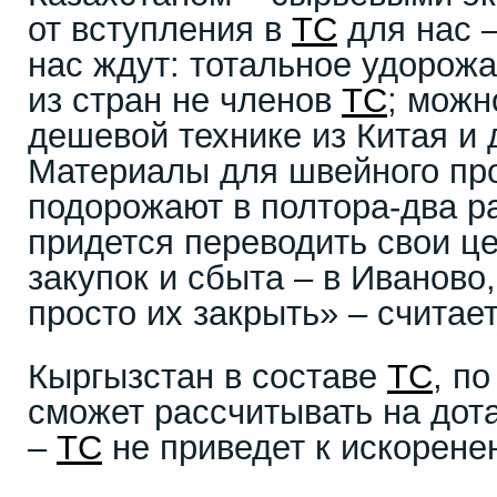
от вступления в
ТС
для нас –
нас ждут: тотальное удорож
из стран не членов
ТС
; можн
дешевой технике из Китая и 
Материалы для швейного пр
подорожают в полтора-два р
придется переводить свои ц
закупок и сбыта – в Иваново
просто их закрыть» – считае
Кыргызстан в составе
ТС
, п
сможет рассчитывать на дота
–
ТС
не приведет к искорене