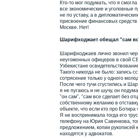
Кто-то мог подумать, что я смогл
все экономические и уголовные 
не по уставу, а в дипломатически
присвоение финансовых средств 
Москве. Нет!
Шарифходжает обещал "сам вс
Шарифходжаев лично звонил через
неугомонных офицеров в свой СБ 
Узбекистане освидетельствование
Такого никогда не было: запись с
сотрясение только у одного моло
После чего тучи сгустились и Шар
я не пугаюсь и не шучу, он подума
"он сам", "сам все сделает без отц
собственному желанию в отставку,
объекте, что если кто про Ботира ч
Я не воспринимала тогда его трус
телефону на Юрия Савинкова, тож
предложением, копии рукописей к
находятся у адвокатов.