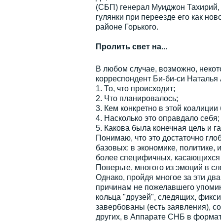
(СБП) генерал Муиджон Тахирий, 
гулянки при переезде его как но
районе Горького.
Пролить свет на...
В любом случае, возможно, некот
корреспондент Би-би-си Наталья А
1. То, что происходит;
2. Что планировалось;
3. Кем конкретно в этой коалици
4. Насколько это оправдало себя
5. Какова была конечная цель и г
Понимаю, что это достаточно гло
базовых: в экономике, политике, 
более специфичных, касающихся и
Поверьте, многого из эмоций в с
Однако, пройдя многое за эти дв
причинам не пожелавшего упомина
кольца "друзей", следящих, фикс
завербованы (есть заявления), с
других, в Аппарате СНБ в форма