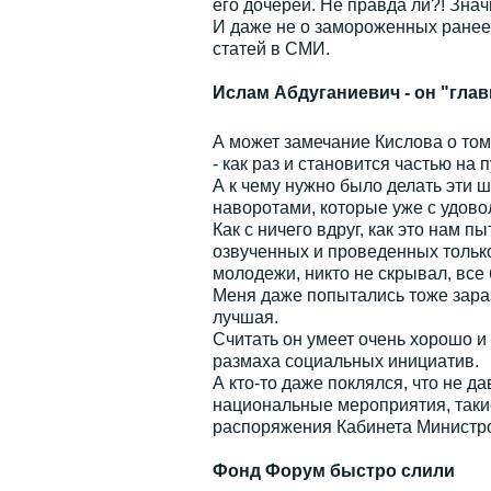
его дочерей. Не правда ли?! Значи
И даже не о замороженных ранее 
статей в СМИ.
Ислам Абдуганиевич - он "гла
А может замечание Кислова о том,
- как раз и становится частью на п
А к чему нужно было делать эти
наворотами, которые уже с удовол
Как с ничего вдруг, как это нам п
озвученных и проведенных только 
молодежи, никто не скрывал, все
Меня даже попытались тоже зарази
лучшая.
Считать он умеет очень хорошо и 
размаха социальных инициатив.
А кто-то даже поклялся, что не 
национальные мероприятия, такие
распоряжения Кабинета Министро
Фонд Форум быстро слили