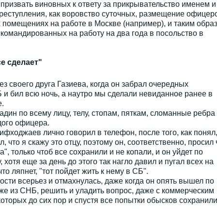
а призвать виновных к ответу за прикрывательство именем и
преступления, как воровство суточных, размещение офицер
х помещениях на работе в Москве (например), и таким обра
командированных на работу на два года в посольство в
е сделает"
 своего друга Газиева, когда он забрал очередных
и бил всю ночь, а наутро мы сделали невиданное ранее в
.
садин по всему лицу, телу, стопам, пяткам, сломанные ребра
дого офицера.
ифходжаев лично говорил в телефон, после того, как понял,
л, что я скажу это отцу, поэтому он, соответственно, просил 
а", только чтоб все сохранили и не копали, и он уйдет по
 хотя еще за день до этого так нагло давил и пугал всех на
то ляпнет, "тот пойдет жить к нему в СБ".
ости всерьез и отмахнулась, даже когда он опять вышел по
е из СНБ, решить и уладить вопрос, даже с коммерческим
оторых до сих пор и спустя все попытки обысков сохранили