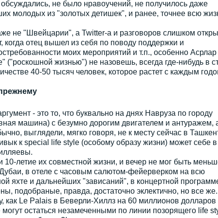
е обсуждались, не было нравоучений, не получилось даже
х молодых из "золотых детишек", и ранее, точнее всю жиз
же не "Швейцарии", а Twitter-а и разговоров слишком откр
, когда отец вышел из себя по поводу поддержки и
стребованности моих мероприятий и т.п., особенно Асрлар
yle" ("роскошной жизнью") не назовешь, всегда где-нибудь в с
честве 40-50 тысяч человек, которое растет с каждым годо
-прежнему
гумент - это то, что буквально на днях Навруза по городу
ивная машина) с безумно дорогим двигателем и антуражем, 
бычно, выглядели, мягко говоря, не к месту сейчас в Ташкен
вык к special life style (особому образу жизни) может себе в
Тилляевы.
и 10-летие их совместной жизни, и вечер не мог быть меньш
 Дубаи, в отеле с часовым салютом-фейерверком на всю
ной яхте и дальнейших "зависаний", в концертной программ
ы, подобраные, правда, достаточно эклектично, но все же.
 как Le Palais в Беверли-Хиллз на 60 миллионов долларов
могут остаться незамеченными по линии позорящего life st