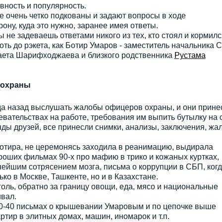
ивность и популярность.
все очень четко подкованы и задают вопросы в ходе
рону, куда это нужно, заранее имея ответы.
ы не задеваешь ответами никого из тех, кто стоял и кормилс
оть до рэкета, как Ботир Умаров - заместитель начальника 
Хаета Шарифходжаева и близкого родственника
Рустама
 охраны
ода назад выслушать жалобы офицеров охраны, и они прине
евательствах на работе, требования им выпить бутылку на 
ды друзей, все принесли снимки, анализы, заключения, жа
Ботира, не церемонясь заходила в реанимацию, выдирала
ороших фильмах 90-х про мафию в трико и кожаных куртках,
нейшим сотрясением мозга, письма о коррупции в СБП, ког
ко в Москве, Ташкенте, но и в Казахстане.
голь, обратно за границу овощи, еда, мясо и национальные
вал.
0-40 письмах о крышевании Умаровым и по цепочке выше
ртир в элитных домах, машин, иномарок и т.п.