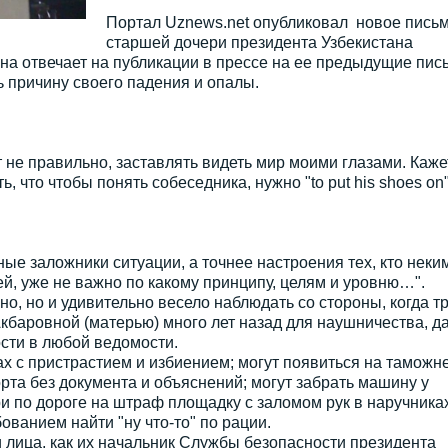
Портал Uznews.net опубликовал новое пись
старшей дочери президента Узбекистана
она отвечает на публикации в прессе на ее предыдущие пис
ь причину своего падения и опалы.
ет не правильно, заставлять видеть мир моими глазами. Каже
, что чтобы понять собеседника, нужно "to put his shoes on
ные заложники ситуации, а точнее настроения тех, кто неки
й, уже не важно по какому принципу, целям и уровню…".
вно, но и удивительно весело наблюдать со стороны, когда т
кбаровной (матерью) много лет назад для наушничества, д
ти в любой ведомости.
ах с пристрастием и избиением; могут появиться на таможне
рта без документа и объяснений; могут забрать машину у
и по дороге на штраф площадку с заломом рук в наручниках
ванием найти "ну что-то" по рации.
и лица, как их начальник Службы безопасности президента