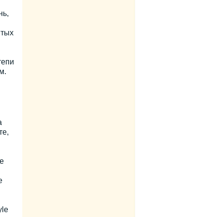
нь,
ытых
тепи
м.
а
те,
е
е
yle