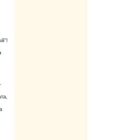
ый"!
и
-
та,
а