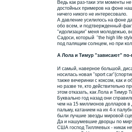
Ведь как раз-таки эти моменты н
достойных примеров на фоне наши
ничего никого не интересовало.
А давление усилилось на фоне да
обо всем, и подтвержденный факт
"идолизации" меня молодежью, во
Садоси, который "the high life st
под палящим солнцем, но при коли
А Лола и Тимур "зависают" по
И самый, наверное большой, дисар
носилась новая "sport car"(спорт
также вечеринки с коксом, как и о
но разве те, кто действительно при
этом отказать, как Лола и Тимур 
Буквально год назад они справил
чем на 15 миллионов долларов в
пальму, катанием на их 4-х палуб
были лучшие звезды мировой сцен
Да и нашумевшие дворцы по миру,
США господ Тилляевых - никак не 