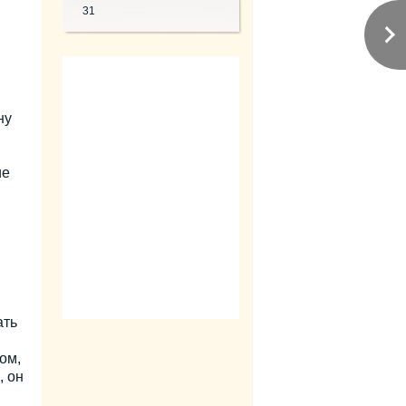
31
ну
ие
ать
ом,
, он