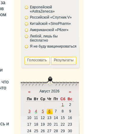
 за
Европейской
ов
«AstraZeneca»
зом
Российской «Спутник V»
Китайской «SinoPharm»
Американской «Pfizer»
Любой, лишь бы
бесплатно
Я не буду вакцинироваться
 и
 что
что
«
Август 2026
»
Пн
Вт
Ср
Чт
Пт
Сб
Вс
1
2
3
4
5
6
7
8
9
10
11
12
13
14
15
16
сь и
17
18
19
20
21
22
23
24
25
26
27
28
29
30