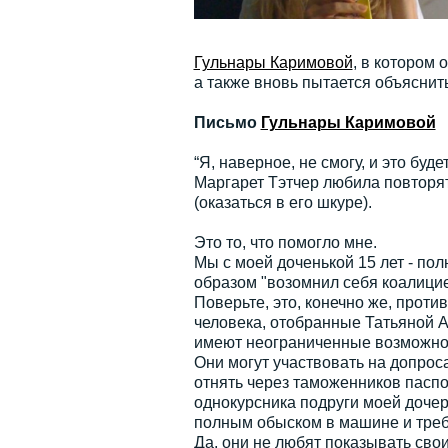
Гульнары Каримовой
, в котором 
а также вновь пытается объяснит
Письмо
Гульнары Каримовой
“Я, наверное, не смогу, и это буд
Маргарет Тэтчер любила повторять
(оказаться в его шкуре).
Это то, что помогло мне.
Мы с моей доченькой 15 лет - пол
образом "возомнил себя коалицие
Поверьте, это, конечно же, проти
человека, отобранные Татьяной А
имеют неограниченные возможнос
Они могут участвовать на допрос
отнять через таможенников паспо
однокурсника подруги моей дочер
полным обыском в машине и требо
Да, они не любят показывать сво