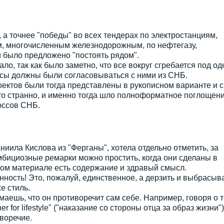
, а точнее "победы" во всех тендерах по электростанциям,
, многочисленным железнодорожным, по нефтегазу,
м было предложено "постоять рядом".
ло, так как было заметно, что все вокруг сгребается под од
сы должны были согласовываться с ними из СНБ.
ектов были тогда представлены в рукописном варианте и с
-то странно, и именно тогда шло полноформатное поглощен
оссов СНБ.
ниила Кислова из "Ферганы", хотела отдельно отметить, за
мбициозные ремарки можно простить, когда они сделаны в
ном материале есть содержание и здравый смысл.
нность! Это, пожалуй, единственное, а дерзить и выбрасыв
е стиль.
маешь, что он противоречит сам себе. Например, говоря о т
er for lifestyle" ("наказание со стороны отца за образ жизни")
воречие.