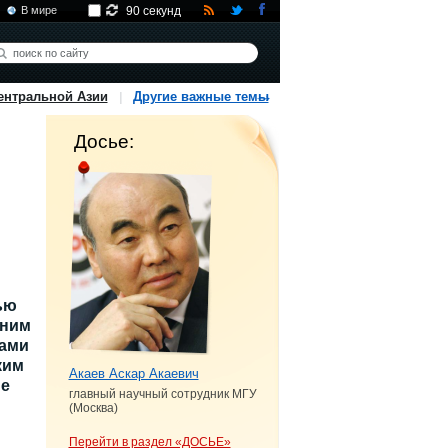
В мире
90 секунд
ентральной Азии
Другие важные темы
Досье:
ью
шним
ками
ким
Акаев Аскар Акаевич
не
главный научный сотрудник МГУ
(Москва)
Перейти в раздел «ДОСЬЕ»