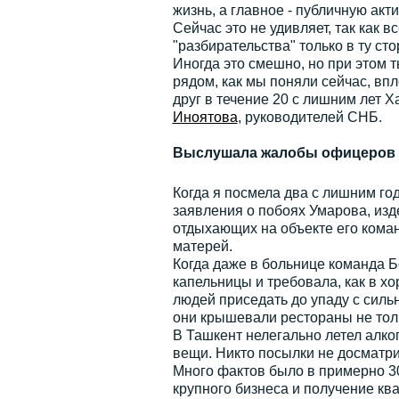
жизнь, а главное - публичную акт
Сейчас это не удивляет, так как 
"разбирательства" только в ту сто
Иногда это смешно, но при этом т
рядом, как мы поняли сейчас, впл
друг в течение 20 с лишним лет 
Иноятова
, руководителей СНБ.
Выслушала жалобы офицеров
Когда я посмела два с лишним г
заявления о побоях Умарова, изд
отдыхающих на объекте его коман
матерей.
Когда даже в больнице команда 
капельницы и требовала, как в х
людей приседать до упаду с силь
они крышевали рестораны не толь
В Ташкент нелегально летел алко
вещи. Никто посылки не досматри
Много фактов было в примерно 3
крупного бизнеса и получение ква