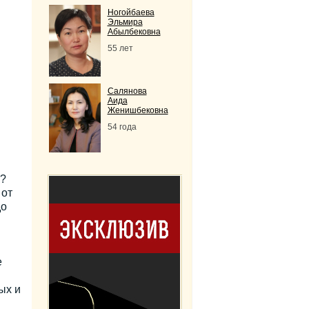
Ногойбаева
Эльмира
Абылбековна
55 лет
Салянова
Аида
Женишбековна
54 года
е?
 от
до
е
ых и