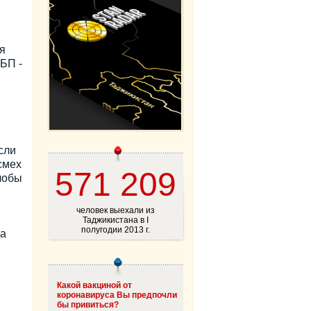
я
СБП -
сли
смех
571 209
лобы
человек выехали из
Таджикистана в I
полугодии 2013 г.
да
Какой вакциной от
коронавируса Вы предпочли
бы привиться?