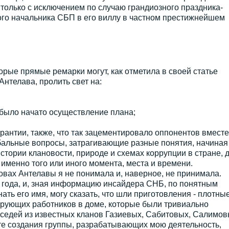
только с исключением по случаю грандиозного праздника-
вого начальника СБП в его виллу в частном престижнейшем
орые прямые ремарки могут, как отметила в своей статье
нтелава, пролить свет на:
и было начато осуществление плана;
;
арантии, также, что так зацементировало оппонентов вмест
бальные вопросы, затрагивающие разные понятия, начиная
истории клановости, природе и схемах коррупции в стране, 
менно того или иного момента, места и времени.
ловах Антелавы я не понимала и, наверное, не принимала.
а года, и, зная информацию инсайдера СНБ, по понятным
ть его имя, могу сказать, что шли приготовления - плотны
ирующих работников в доме, которые были тривиально
оседей из известных кланов Газиевых, Сабитовых, Салимов
те создания группы, разрабатывающих мою деятельность,