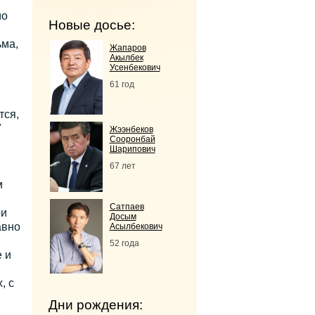
мо
Новые досье:
ьма,
Жапаров
Акылбек
Усенбекович
61 год
тся,
"
Жээнбеков
Сооронбай
Шарипович
67 лет
м
Сатпаев
ри
Досым
авно
Асылбекович
52 года
 и
, с
Дни рождения: