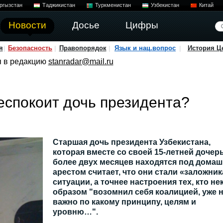
ргызстан
Таджикистан
Туркменистан
Узбекистан
Китай
Новости
Досье
Цифры
я
Безопасность
Правопорядок
Язык и нац.вопрос
История Ц
я в редакцию
stanradar@mail.ru
беспокоит дочь президента?
Старшая дочь президента Узбекистана,
которая вместе со своей 15-летней дочер
более двух месяцев находятся под дома
арестом считает, что они стали «заложни
ситуации, а точнее настроения тех, кто не
образом "возомнил себя коалицией, уже 
важно по какому принципу, целям и
уровню…".