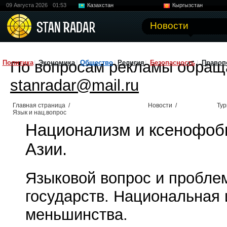
09 Августа 2026
01:53
Казахстан
Кыргызстан
Узбекистан
Китай
Новости
По вопросам рекламы обращ
Политика
Экономика
Общество
Религия
Безопасность
Правоп
stanradar@mail.ru
Главная страница
/
Новости
/
Тур
Язык и нац.вопрос
Национализм и ксенофоб
Азии.
Языковой вопрос и пробле
государств. Национальная 
меньшинства.