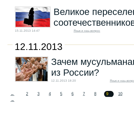
Великое переселе
соотечественнико
15.11.2013 14:47
Язык и нац.вопрос
12.11.2013
Зачем мусульмана
из России?
12.11.2013 18:20
Язык и нац.вопр
←
2
3
4
5
6
7
8
9
10
→