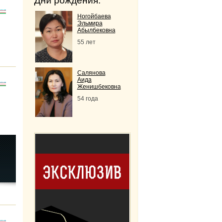
Дни рождения:
Ногойбаева
Эльмира
Абылбековна
55 лет
Салянова
Аида
Женишбековна
54 года