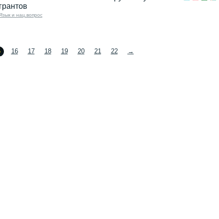
грантов
Язык и нац.вопрос
5
16
17
18
19
20
21
22
→