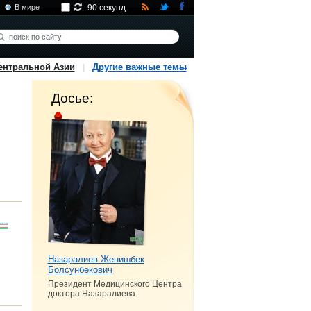
В мире
90 секунд
ентральной Азии
Другие важные темы
Досье:
Назаралиев Женишбек
Болсунбекович
Президент Медицинского Центра
доктора Назаралиева