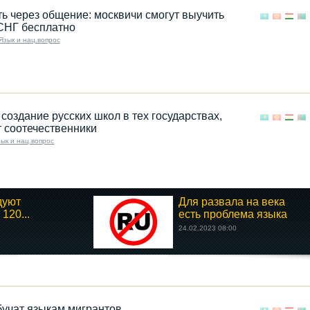
ь через общение: москвичи смогут выучить
СНГ бесплатно
Язык и нац.вопрос
 создание русских школ в тех государствах,
 соотечественники
ык и нац.вопрос
дуют
Для развала на века
120...
есть проблема языка
24.02.2023 08:00
учат языкам мигрантов