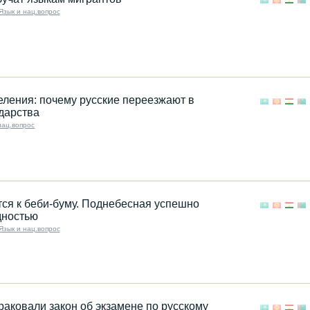
Язык и нац.вопрос
ления: почему русские переезжают в
дарства
нац.вопрос
тся к беби-буму. Поднебесная успешно
дностью
Язык и нац.вопрос
раковали закон об экзамене по русскому