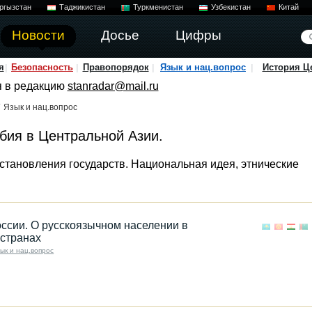
ргызстан
Таджикистан
Туркменистан
Узбекистан
Китай
Новости
Досье
Цифры
я
Безопасность
Правопорядок
Язык и нац.вопрос
История Ц
я в редакцию
stanradar@mail.ru
Язык и нац.вопрос
бия в Центральной Азии.
становления государств. Национальная идея, этнические
оссии. О русскоязычном населении в
 странах
ык и нац.вопрос