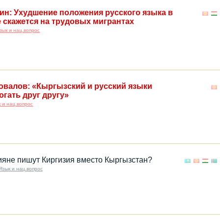
ин: Ухудшение положения русского языка в
 скажется на трудовых мигрантах
зык и нац.вопрос
валов: «Кыргызский и русский языки
гать друг другу»
 и нац.вопрос
яне пишут Киргизия вместо Кыргызстан?
Язык и нац.вопрос