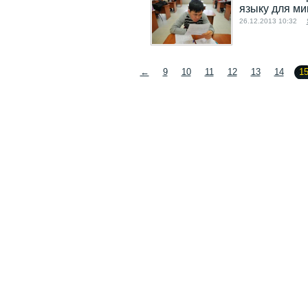
языку для ми
26.12.2013 10:32
←
9
10
11
12
13
14
1