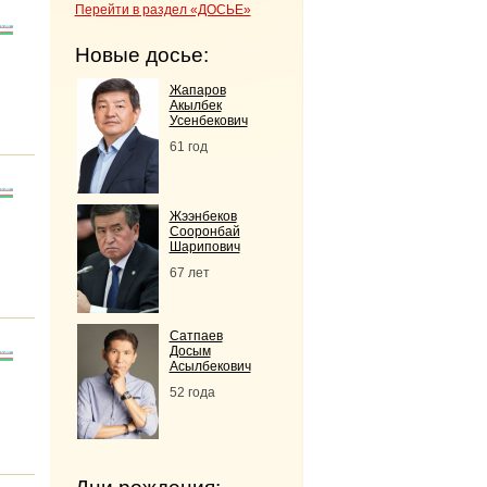
Перейти в раздел «ДОСЬЕ»
Новые досье:
Жапаров
Акылбек
Усенбекович
61 год
Жээнбеков
Сооронбай
Шарипович
67 лет
Сатпаев
Досым
Асылбекович
52 года