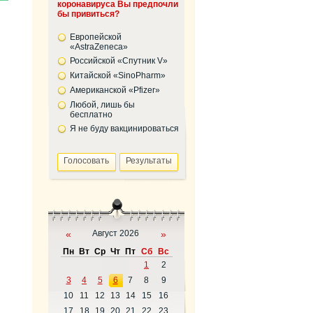
коронавируса Вы предпочли
бы привиться?
Европейской
«AstraZeneca»
Российской «Спутник V»
Китайской «SinoPharm»
Американской «Pfizer»
Любой, лишь бы
бесплатно
Я не буду вакцинироваться
«
Август 2026
»
Пн
Вт
Ср
Чт
Пт
Сб
Вс
1
2
3
4
5
6
7
8
9
10
11
12
13
14
15
16
17
18
19
20
21
22
23