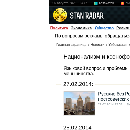
06 Августа 2026
13:47
Казахстан
Кы
Политика
Экономика
Общество
Религи
По вопросам рекламы обращатьс
Главная страница
/
Новости
/
Узбекистан
/
Национализм и ксенофо
Языковой вопрос и проблемы 
меньшинства.
27.02.2014:
Русские без Р
постсоветских
27.02.2014 15:53
Яз
25.02.2014