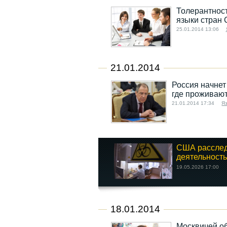
Толерантност
языки стран 
25.01.2014 13:06
21.01.2014
Россия начнет
где проживают
21.01.2014 17:34
Яз
США рассле
деятельность 
19.05.2026 17:00
18.01.2014
Москвичей об