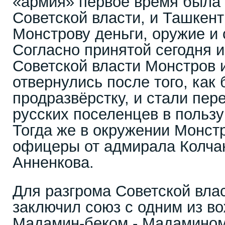
«армия» первое время была 
Советской власти, и Ташкен
Монстрову деньги, оружие и
Согласно принятой сегодня и
Советской власти Монстров и
отвернулись после того, как
продразвёрстку, и стали пе
русских поселенцев в пользу
Тогда же в окружении Монст
офицеры от адмирала Колча
Анненкова.
Для разгрома Советской вла
заключил союз с одним из в
Мадамин-беком - Мадамино