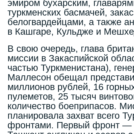
эмиром бухарским, главарям
туркменских басмачей, зака
белогвардейцами, а также а
в Кашгаре, Кульдже и Мешх
В свою очередь, глава брита
миссии в Закаспийской облас
частью Туркменистана), ген
Маллесон обещал представ
миллионов рублей, 16 горных
пулеметов, 25 тысяч винтов
количество боеприпасов. М
планировала захват всего Т
фронтами. Первый фронт — 