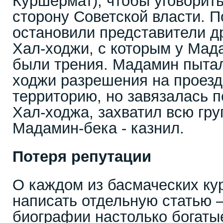
Куршермат), чтобы уговорить
сторону Советской власти. П
остановили представители д
Хал-ходжи, с которым у Мад
были трения. Мадамин пытал
ходжи разрешения на проезд 
территорию, но завязалась п
Хал-ходжа, захватил всю гру
Мадамин-бека - казнил.
Потеря репутации
О каждом из басмаческих к
написать отдельную статью 
биографии настолько богатые