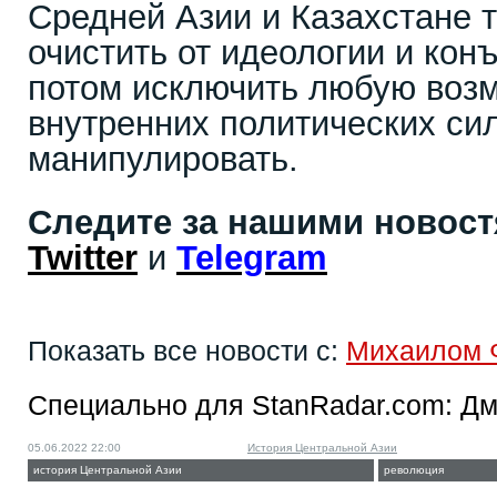
Средней Азии и Казахстане 
очистить от идеологии и кон
потом исключить любую воз
внутренних политических си
манипулировать.
Следите за нашими новос
Twitter
и
Telegram
Показать все новости с:
Михаилом 
Специально для StanRadar.com:
Дм
05.06.2022 22:00
История Центральной Азии
история Центральной Азии
революция