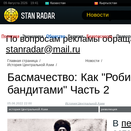
09 Августа 2026
19:41
Казахстан
Кыргызстан
Узбекистан
Китай
Новости
По вопросам рекламы обращ
Политика
Экономика
Общество
Религия
Безопасность
Правоп
stanradar@mail.ru
Главная страница
/
Новости
/
История Центральной Азии
/
Басмачество: Как "Роби
бандитами" Часть 2
05.06.2022 22:00
История Центральной Азии
история Центральной Азии
революция
В
пе