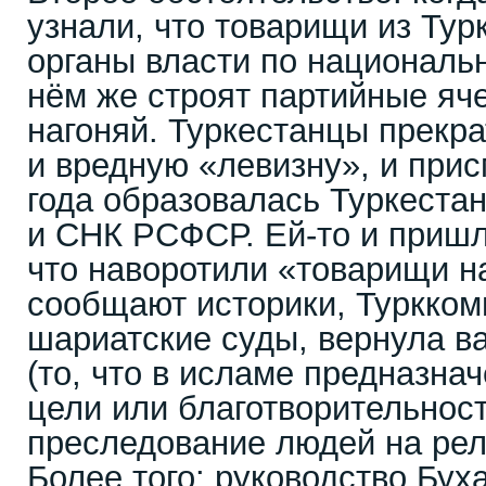
узнали, что товарищи из Тур
органы власти по национальн
нём же строят партийные яче
нагоняй. Туркестанцы прекр
и вредную «левизну», и при
года образовалась Туркеста
и СНК РСФСР. Ей-то и пришл
что наворотили «товарищи на
сообщают историки, Туркком
шариатские суды, вернула 
(то, что в исламе предназна
цели или благотворительност
преследование людей на рел
Более того: руководство Бух