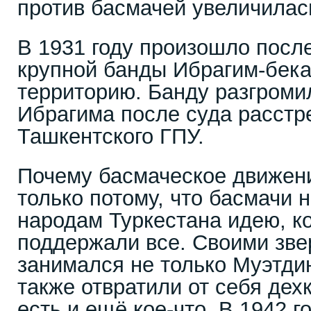
против басмачей увеличилас
В 1931 году произошло посл
крупной банды Ибрагим-бека
территорию. Банду разгромил
Ибрагима после суда расстр
Ташкентского ГПУ.
Почему басмаческое движен
только потому, что басмачи 
народам Туркестана идею, к
поддержали все. Своими зве
занимался не только Муэтди
также отвратили от себя дех
есть и ещё кое-что. В 1942 