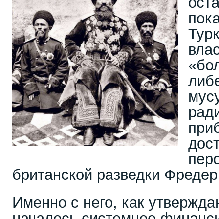
оста
пока
Тур
вла
«бо
либ
мус
рад
при
дос
пер
британской разведки Фредер
Именно с него, как утвержда
началось системное финанс