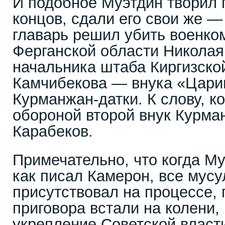
И подобное Муэтдин творил 
концов, сдали его свои же — 
главарь решил убить военко
Ферганской области Николая
начальника штаба Киргизск
Камчибекова — внука «Цари
Курманжан-датки. К слову, к
обороной второй внук Курм
Карабеков.
Примечательно, что когда Му
как писал Камерон, все мусу
присутствовал на процессе,
приговора встали на колени,
укрепление Советской власт