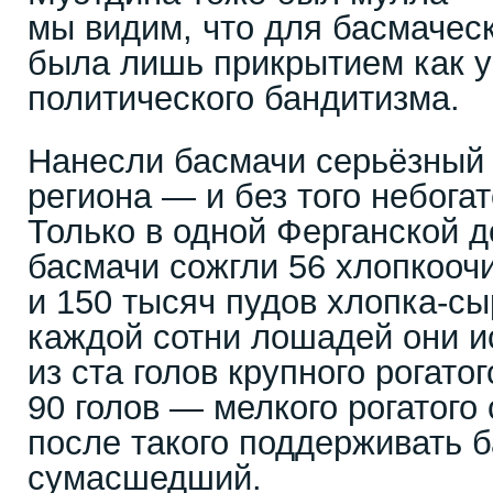
мы видим, что для басмачес
была лишь прикрытием как уг
политического бандитизма.
Нанесли басмачи серьёзный
региона — и без того небогат
Только в одной Ферганской д
басмачи сожгли 56 хлопкооч
и 150 тысяч пудов хлопка-сы
каждой сотни лошадей они и
из ста голов крупного рогато
90 голов — мелкого рогатого 
после такого поддерживать б
сумасшедший.