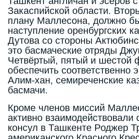
Ташкент англичан и эсеров 
Закаспийской области. Втор
плану Маллесона, должно бы
наступление оренбургских к
Дутова со стороны Актюбинс
это басмаческие отряды Джу
Четвёртый, пятый и шестой
обеспечить соответственно 
Алим-хан, семиреченские ка
басмачи.
Кроме членов миссий Маллес
активно взаимодействовали 
консул в Ташкенте Роджер Т
американского Красного Кре