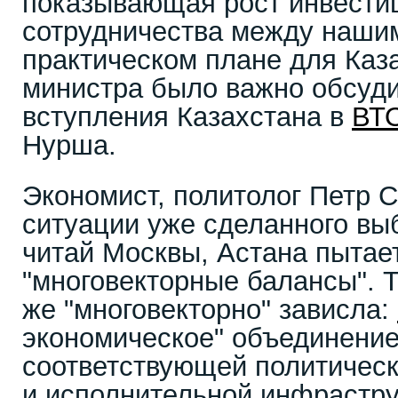
показывающая рост инвести
сотрудничества между наши
практическом плане для Каза
министра было важно обсуд
вступления Казахстана в
ВТ
Нурша.
Экономист, политолог Петр Св
ситуации уже сделанного вы
читай Москвы, Астана пытае
"многовекторные балансы". Т
же "многовекторно" зависла:
экономическое" объединение
соответствующей политическ
и исполнительной инфрастр