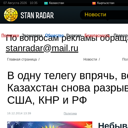
07 Августа 2026
10:35
Казахстан
Кыргызстан
Узбекистан
Китай
Новости
По вопросам рекламы обращ
Политика
Экономика
Общество
Религия
Безопасность
Правоп
stanradar@mail.ru
Главная страница
/
Новости
/
По
В одну телегу впрячь, 
Казахстан снова разры
США, КНР и РФ
16.12.2014 13:39
Политика
Небыв