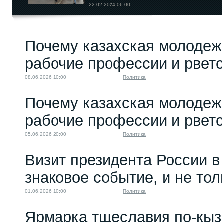
22.02.2024 06:00
Псевдорелигиозность
Почему казахская молодеж
– оружие...
03.07.2025 08:00
рабочие профессии и рветс
08.06.2026 10:00
Политика
Почему казахская молодеж
рабочие профессии и рветс
05.06.2026 20:00
Политика
Визит президента России в
знаковое событие, и не то
01.06.2026 10:00
Политика
Ярмарка тщеславия по-кыз