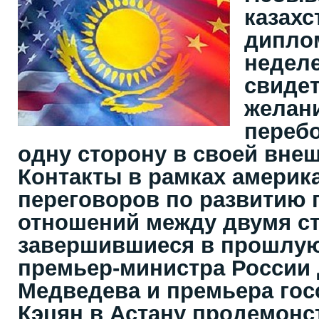
казахс
дипло
неделе
свидет
желан
перебо
одну сторону в своей вне
Контакты в рамках америк
переговоров по развитию 
отношений между двумя с
завершившиеся в прошлую 
премьер-министра России
Медведева и премьера гос
Кэцян в Астану продемон