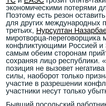
ТС
и
ЕАЭС
грозит опять-так
экономическими потерями дл
Поэтому есть резон оставить
для других международных па
третьих,
Нурсултан Назарба
миротворца-переговорщика 
конфликтующими Россией и 
самым обеим сторонам прий
сохраняя лицо республики. 
позиция не вызовет негатива 
силы, наоборот только призн
участие в разрешении конфли
участники несут только убытк
Бывший посольский работник