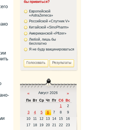
бы привиться?
сего
Европейской
«AstraZeneca»
Российской «Спутник V»
нако
Китайской «SinoPharm»
я
Американской «Pfizer»
Любой, лишь бы
бесплатно
Я не буду вакцинироваться
сии
чить
о
«
Август 2026
»
ано-
Пн
Вт
Ср
Чт
Пт
Сб
Вс
1
2
3
4
5
6
7
8
9
ми
10
11
12
13
14
15
16
17
18
19
20
21
22
23