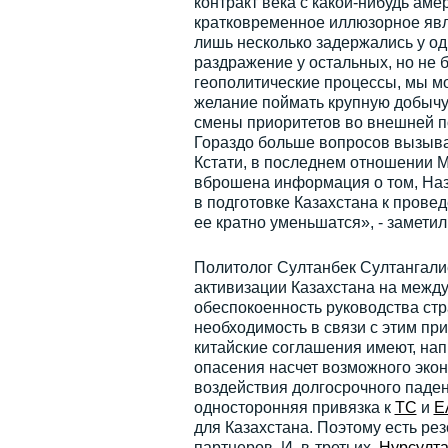
контракт века с какой-нибудь аме
кратковременное иллюзорное явле
лишь несколько задержались у од
раздражение у остальных, но не 
геополитические процессы, мы мо
желание поймать крупную добычу
смены приоритетов во внешней по
Гораздо больше вопросов вызыва
Кстати, в последнем отношении М
вброшена информация о том, Наз
в подготовке Казахстана к прове
ее кратно уменьшатся», - заметил
Политолог Султанбек Султангалие
активизации Казахстана на межд
обеспокоенность руководства ст
необходимость в связи с этим пр
китайские соглашения имеют, нап
опасения насчет возможного экон
воздействия долгосрочного паден
односторонняя привязка к
ТС
и
Е
для Казахстана. Поэтому есть ре
партнеров. И, в-третьих,
Нурсулта