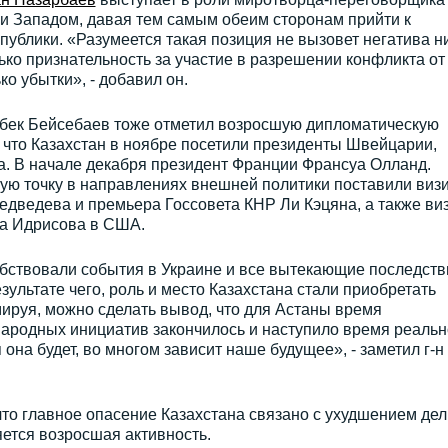
 Западом, давая тем самым обеим сторонам прийти к
ублики. «Разумеется такая позиция не вызовет негатива ни
ько признательность за участие в разрешении конфликта от
ко убытки», - добавил он.
бек Бейсебаев тоже отметил возросшую дипломатическую
 что Казахстан в ноябре посетили президенты Швейцарии,
а. В начале декабря президент Франции Франсуа Олланд.
ную точку в направлениях внешней политики поставили виз
дведева и премьера Госсовета КНР Ли Кэцяна, а также ви
на Идрисова в США.
обствовали события в Украине и все вытекающие последств
ультате чего, роль и место Казахстана стали приобретать
ируя, можно сделать вывод, что для Астаны время
народных инициатив закончилось и наступило время реальн
 она будет, во многом зависит наше будущее», - заметил г-н
что главное опасение Казахстана связано с ухудшением дел
яется возросшая активность.