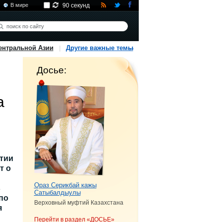
В мире
90 секунд
ентральной Азии
Другие важные темы
Досье:
а
тии
т о
Ораз Серикбай кажы
в
Сатыбалдыулы
по
Верховный муфтий Казахстана
я
Перейти в раздел «ДОСЬЕ»