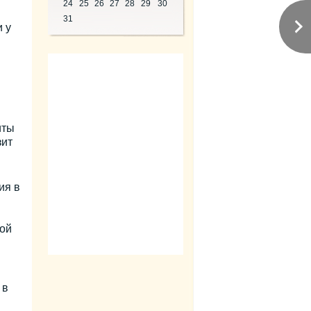
24
25
26
27
28
29
30
31
 у
иты
зит
ия в
ой
 в