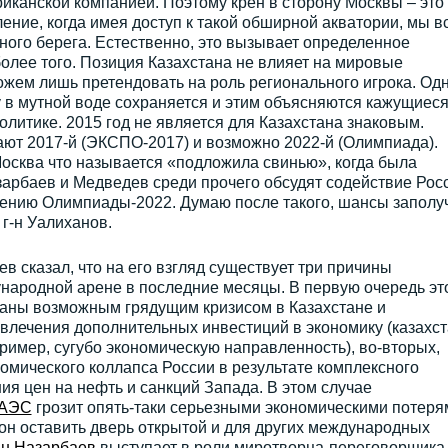
риканской компанией. Поэтому крен в сторону Москвы – это
ние, когда имея доступ к такой обширной акватории, мы в
ного берега. Естественно, это вызывает определенное
более того. Позиция Казахстана не влияет на мировые
жем лишь претендовать на роль регионального игрока. Од
 в мутной воде сохраняется и этим объясняются кажущиес
литике. 2015 год не является для Казахстана знаковым.
ют 2017-й (ЭКСПО-2017) и возможно 2022-й (Олимпиада).
осква что называется «подложила свинью», когда была
арбаев и Медведев среди прочего обсудят содействие Рос
дению Олимпиады-2022. Думаю после такого, шансы заполу
 г-н Уалиханов.
в сказал, что на его взгляд существует три причины
ународной арене в последние месяцы. В первую очередь эт
раны возможным грядущим кризисом в Казахстане и
ивлечения дополнительных инвестиций в экономику (казахст
ример, сугубо экономическую направленность), во-вторых,
омического коллапса России в результате комплексного
ия цен на нефть и санкций Запада. В этом случае
АЭС
грозит опять-таки серьезными экономическими потеря
зон оставить дверь открытой и для других международных
н Назарбаев
выступает в роли миротворца-переговорщика