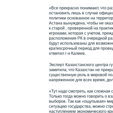
«Все прекрасно понимают, что р
остановить лишь в случае офици
политики основанное на территори
Астана вынуждена, чтобы не оказ
к старой , проверенной на практ
игроками, которая с учетом, преж
расположения РК в очередной раз
будут использованы для возможно
краткосрочный период для провед
отметил г-н Калиев.
Эксперт Казахстанского центра 
заметила, что Казахстан не прек
существенную роль в мировой пол
напряженное для всех время, до
«Тут надо смотреть, как сложная 
Только тогда можно говорить о в
выборов. Так как «ощупывая» ми
ситуацию государства, можно ст
наступлением экономического кри