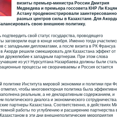
визиты премьер-министра России Дмитрия
Медведева и премьера госсовета КНР Ли Кэцян
Астану продемонстрировали заинтересованно
разных центров силы в Казахстане. Для Акорд
сбалансировать свою внешнюю политику.
ь подтвердить свой статус государства, проводящего
ты заговорили еще в конце ноября. Именно тогда участилис
ов с западными дипломатами, а после визита в РК Франсуа
 в Акорде решили смекшировать для Казахстана эффект от
вая дружелюбие к западным партнерам. При этом слова
вучавшие из уст Нурсултана Назарбаева должны были стат
грационные процессы не сворачиваемы и Россия остается
й политике Института мировой экономики и политики при Ф
 отметил, чтобы многовекторная политика была эффективн
наполнена реальным, а не декларативным содержанием, и
 политического диалога и экономического сотрудничества
еские партнеры Казахстана. Соответственно, в действиях М
стемной работы по углублению и расширению партнерства 
Казахстаном в эти дни внешнеполитические мероприятия