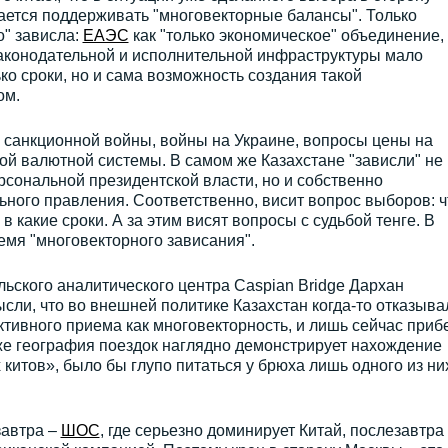
тается поддерживать "многовекторные балансы". Только
о" зависла:
ЕАЭС
как "только экономическое" объединение,
аконодательной и исполнительной инфраструктуры мало
ько сроки, но и сама возможность создания такой
ом.
 санкционной войны, войны на Украине, вопросы цены на
ой валютной системы. В самом же Казахстане "зависли" не
сональной президентской власти, но и собственно
ьного правления. Соответственно, висит вопрос выборов: ч
в какие сроки. А за этим висят вопросы с судьбой тенге. В
емя "многовекторного зависания".
льского аналитического центра Caspian Bridge Дархан
ысли, что во внешней политике Казахстан когда-то отказыва
тивного приема как многовекторность, и лишь сейчас прибе
аже география поездок наглядно демонстрирует нахождение
 китов», было бы глупо питаться у брюха лишь одного из ни
 завтра –
ШОС
, где серьезно доминирует Китай, послезавтра