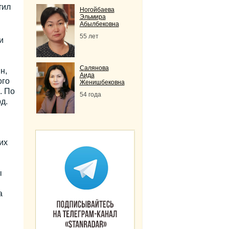
тил
Ногойбаева
Эльмира
Абылбековна
55 лет
и
Салянова
н,
Аида
ого
Женишбековна
. По
54 года
д.
их
ы
а