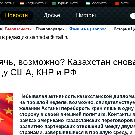
ргызстан
Таджикистан
Туркменистан
Узбекистан
Китай
Новости
Досье
Цифры
я
Безопасность
Правопорядок
Язык и нац.вопрос
История Ц
я в редакцию
stanradar@mail.ru
рячь, возможно? Казахстан снов
ду США, КНР и РФ
Небывалая активность казахстанской диплома
на прошлой неделе, возможно, свидетельствуе
желании Астаны перебороть крен лишь в одну
сторону в своей внешней политике. Контакты 
рамках американо-казахстанских переговоров 
развитию партнерских отношений между двум
странами, завершившиеся в прошлую среду, и