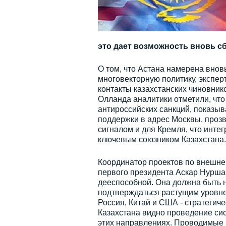
это дает возможность вновь 
О том, что Астана намерена внов
многовекторную политику, экспер
контакты казахстанских чиновник
Олланда аналитики отметили, что
антироссийских санкций, показы
поддержки в адрес Москвы, проз
сигналом и для Кремля, что инте
ключевым союзником Казахстана.
Координатор проектов по внешне
первого президента Аскар Нурша
дееспособной. Она должна быть 
подтверждаться растущим уровнем
Россия, Китай и США - стратегич
Казахстана видно проведение си
этих направлениях. Проводимые 