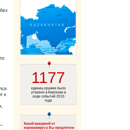
 без
то
1177
лся
единиц оружия было
утеряно в Киргизии в
г к
ходе событий 2010
года
х,
Какой вакциной от
 –
коронавируса Вы предпочли