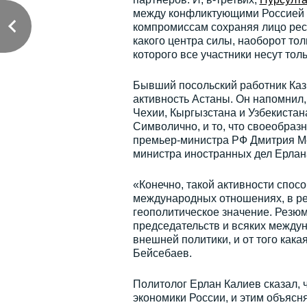
между конфликтующими Россией и
компромиссам сохраняя лицо респ
какого центра силы, наоборот тол
которого все участники несут толь
Бывший посольский работник Каз
активность Астаны. Он напомнил,
Чехии, Кыргызстана и Узбекистан
Символично, и то, что своеобраз
премьер-министра РФ Дмитрия Ме
министра иностранных дел Ерла
«Конечно, такой активности спос
международных отношениях, в рез
геополитическое значение. Резюм
председательств и всяких между
внешней политики, и от того какая
Бейсебаев.
Политолог Ерлан Калиев сказал, 
экономики России, и этим объясн