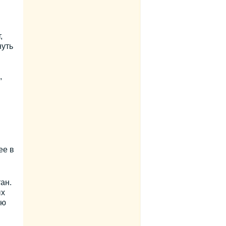
,
нуть
,
ее в
ан.
ых
ую