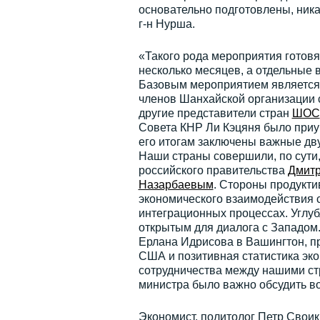
основательно подготовлены, ника
г-н Нурша.
«Такого рода мероприятия готов
несколько месяцев, а отдельные 
Базовым мероприятием является з
членов Шанхайской организации с
другие представители стран
ШОС
Совета КНР Ли Кэцяня было приур
его итогам заключены важные дв
Наши страны совершили, по сути,
российского правительства
Дмитр
Назарбаевым
. Стороны продукти
экономического взаимодействия с
интеграционных процессах. Углуб
открытым для диалога с Западом.
Ерлана Идрисова в Вашингтон, п
США и позитивная статистика эк
сотрудничества между нашими стр
министра было важно обсудить в
Экономист, политолог Петр Своик 