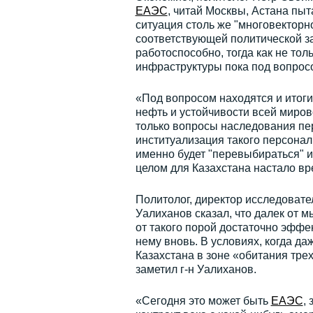
ЕАЭС
, читай Москвы, Астана пы
ситуация столь же "многовекторн
соответствующей политической з
работоспособно, тогда как не тол
инфраструктуры пока под вопрос
«Под вопросом находятся и итоги
нефть и устойчивости всей миров
только вопросы наследования пер
институализация такого персонал
именно будет "перевыбираться" и 
целом для Казахстана настало вр
Политолог, директор исследовате
Уалиханов сказал, что далек от м
от такого порой достаточно эффек
нему вновь. В условиях, когда д
Казахстана в зоне «обитания трех
заметил г-н Уалиханов.
«Сегодня это может быть
ЕАЭС
,