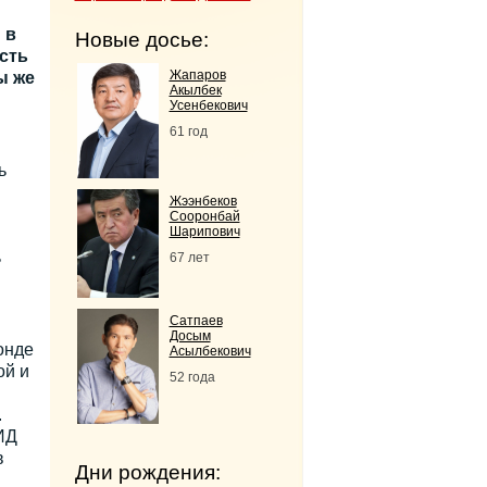
 в
Новые досье:
сть
Жапаров
ы же
Акылбек
Усенбекович
61 год
ь
Жээнбеков
Сооронбай
Шарипович
ь
67 лет
Сатпаев
Досым
онде
Асылбекович
ой и
52 года
.
ИД
в
Дни рождения: