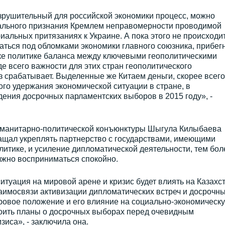
азрушительный для российской экономики процесс, можно
ального признания Кремлем неправомерности проводимой
альных притязаниях к Украине. А пока этого не происходит
аться под обломками экономики главного союзника, прибег
ике политике баланса между ключевыми геополитическими
де всего важности для этих стран геополитического
 срабатывает. Выделенные же Китаем деньги, скорее всего
го удержания экономической ситуации в стране, в
ения досрочных парламентских выборов в 2015 году», -
гуманитарно-политической конъюнктуры Шыгула Килыбаева
ращал укреплять партнерство с государствами, имеющими
итике, и усиление дипломатической деятельности, тем бол
лжно восприниматься спокойно.
ситуация на мировой арене и кризис будет влиять на Казахст
заимосвязи активизации дипломатических встреч и досрочн
ровое положение и его влияние на социально-экономическ
роить планы о досрочных выборах перед очевидным
зиса», - заключила она.