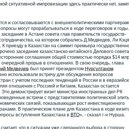
кой ситуативной импровизации здесь практически нет, заме
ятся и согласовываются с внешнеполитическими партнерам
вопросы могут прорабатываться в ходе переговоров и годы.
аседание в Астане совета глав правительств государств-
отрудничества, на котором собрались Д.Медведев, Ли Кэця
. К приезду в Казахстан на саммит премьера государственн
очено заседание казахстанско-китайского Делового совета
усторонние соглашения общей стоимостью порядка $14 млр
 очередной прорыв в отношениях. В свою очередь, глава
ий Медведев
был принят президентом
Нурсултаном
вно использовали встречу для обсуждения вопросов
тран с учетом последних тенденций в России и в евразийск
ляя отношения с Россией и Китаем, Казахстан остается
 Это демонстрирует визит министра иностранных дел РК
роведенные встречи с представителями политической элит
ономических связей, показывающая рост инвестиционного
анами. В практическом плане для Казахстана в ходе визит
опросы вступления Казахстана в
ВТО
», - сказал г-н Нурша.
считает, что в ситуации уже сделанного выбора в сторону