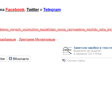
 на
Facebook
,
Twitter
и
Telegram
odnu_telegu_vpryach_vozmozhno_kazakhstan_snova_razryvaetsya_mezhdu_ssha_knr_
зарбаевым
,
Дмитрием Медведевым
tter
ВКонтакте