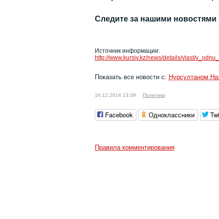
Следите за нашими новостями
Источник информации:
http://www.kursiv.kz/news/details/vlast/v_
Показать все новости с:
Нурсултаном На
16.12.2014 13:39
Политика
Facebook
Одноклассники
Twi
Правила комментирования