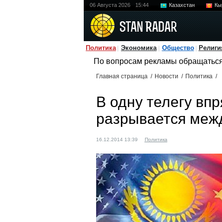
06 Августа 2026
15:44
Казахстан
Кы
Политика
Экономика
Общество
Религи
По вопросам рекламы обращатьс
Главная страница
/
Новости
/
Политика
/
В одну телегу вп
разрывается меж
16.12.2014 13:39
Политика