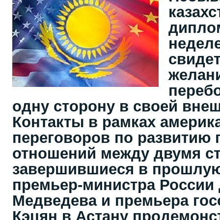
казахс
дипло
неделе
свидет
желан
перебо
одну сторону в своей вне
Контакты в рамках америк
переговоров по развитию 
отношений между двумя с
завершившиеся в прошлую 
премьер-министра России
Медведева и премьера гос
Кэцян в Астану продемон