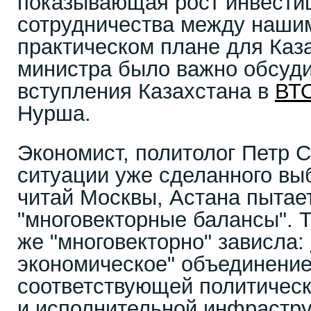
показывающая рост инвести
сотрудничества между наши
практическом плане для Каза
министра было важно обсуд
вступления Казахстана в
ВТ
Нурша.
Экономист, политолог Петр Св
ситуации уже сделанного вы
читай Москвы, Астана пытае
"многовекторные балансы". Т
же "многовекторно" зависла:
экономическое" объединение
соответствующей политическ
и исполнительной инфрастр