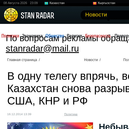
08 Августа 2026
23:09
Казахстан
Кыргызстан
Узбекистан
Китай
Новости
По вопросам рекламы обращ
Политика
Экономика
Общество
Религия
Безопасность
Правоп
stanradar@mail.ru
Главная страница
/
Новости
/
По
В одну телегу впрячь, 
Казахстан снова разры
США, КНР и РФ
16.12.2014 13:39
Политика
Небыв