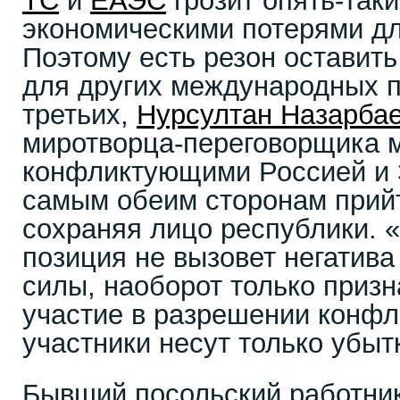
ТС
и
ЕАЭС
грозит опять-так
экономическими потерями дл
Поэтому есть резон оставить
для других международных па
третьих,
Нурсултан Назарба
миротворца-переговорщика 
конфликтующими Россией и 
самым обеим сторонам прий
сохраняя лицо республики. 
позиция не вызовет негатива 
силы, наоборот только призн
участие в разрешении конфли
участники несут только убытк
Бывший посольский работник