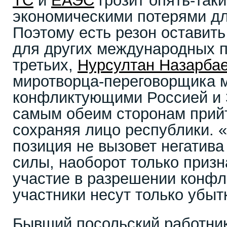
ТС
и
ЕАЭС
грозит опять-так
экономическими потерями дл
Поэтому есть резон оставить
для других международных па
третьих,
Нурсултан Назарба
миротворца-переговорщика 
конфликтующими Россией и 
самым обеим сторонам прий
сохраняя лицо республики. 
позиция не вызовет негатива 
силы, наоборот только призн
участие в разрешении конфли
участники несут только убытк
Бывший посольский работник