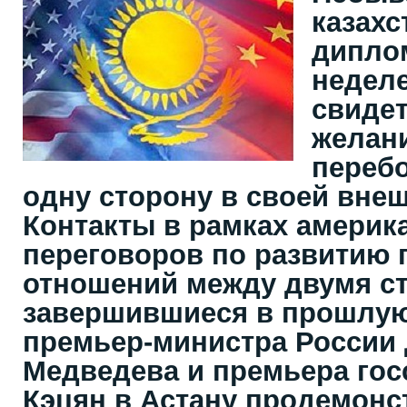
казахс
дипло
неделе
свидет
желан
перебо
одну сторону в своей вне
Контакты в рамках америк
переговоров по развитию 
отношений между двумя с
завершившиеся в прошлую 
премьер-министра России
Медведева и премьера гос
Кэцян в Астану продемон