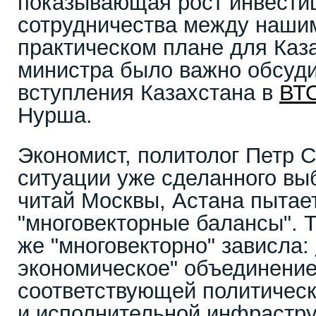
показывающая рост инвести
сотрудничества между наши
практическом плане для Каза
министра было важно обсуд
вступления Казахстана в
ВТ
Нурша.
Экономист, политолог Петр Св
ситуации уже сделанного вы
читай Москвы, Астана пытае
"многовекторные балансы". Т
же "многовекторно" зависла:
экономическое" объединение
соответствующей политическ
и исполнительной инфрастр