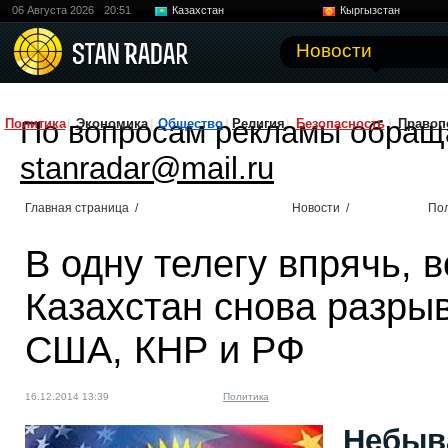
06 Августа 2026
20:51
Казахстан
Кыргызстан
Узбекистан
Китай
Новости
По вопросам рекламы обращ
Политика
Экономика
Общество
Религия
Безопасность
Правоп
stanradar@mail.ru
Главная страница
/
Новости
/
По
В одну телегу впрячь, 
Казахстан снова разры
США, КНР и РФ
16.12.2014 13:39
Политика
Небыв